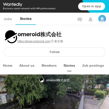
Open in app
Business social network with 4M professionals
Stories
Jobs
omeroid株式会社
https://www.omeroid.com
東京都
Follow
Home
About us
Members
Stories
Job postings
omeroid株式会社