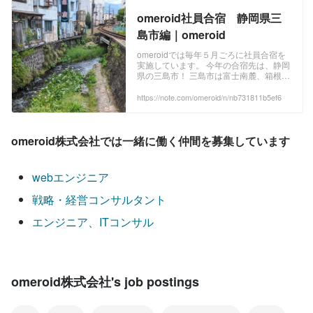
omeroid社員合宿 静岡県三
島市編｜omeroid
omeroidでは毎年５月ごろに社員合宿を
実施しています。 今年の合宿先は、静岡
県の三島市！ 三島市は富士南麓、箱根南
麓の伊豆半島に位置していて新大阪~東
京間の停車駅でもあり、アクセスがいい
https://note.com/omeroid/n/nb731811b5ef6
魅力的な場所です。また、「水の郷百
選」に選ばれており、富士山の伏流水が
至る所で湧き出る水の都と呼ばれていて
侘び寂びを感じます... 合宿での様子 今回
omeroid株式会社では一緒に働く仲間を募集しています
の我々の合宿先はいい部屋STUDIO三島
店さん ...
webエンジニア
戦略・経営コンサルタント
エンジニア、ITコンサル
omeroid株式会社's job postings