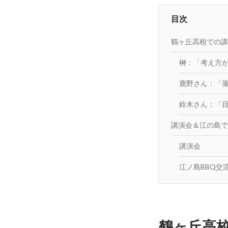
目次
鶴ヶ丘高校での講
榊：「考え方
鹿野さん：「
鈴木さん：「
講演会＆江の島で
講演会
江ノ島BBQ交
鶴ヶ丘高