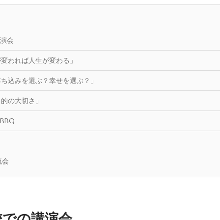
演会
が変われば人生が変わる」
落ち込みを選ぶ？幸せを選ぶ？」
目的の大切さ」
BBQ
流会
校での講演会