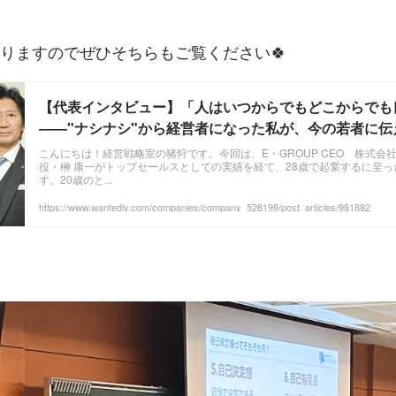
ありますのでぜひそちらもご覧ください🍀
【代表インタビュー】「人はいつからでもどこからでも
――"ナシナシ"から経営者になった私が、今の若者に伝え
読・代表記事
こんにちは！経営戦略室の猪狩です。今回は、E・GROUP CEO 株式会
役・榊 康一がトップセールスとしての実績を経て、28歳で起業するに至
す。20歳のと...
https://www.wantedly.com/companies/company_528199/post_articles/981882