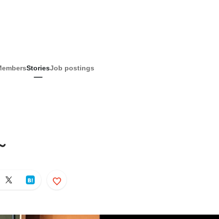
Members
Stories
Job postings
～