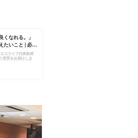
良くなれる。」
たいこと | 必
社エコライフ代表取締
った背景をお届けしま