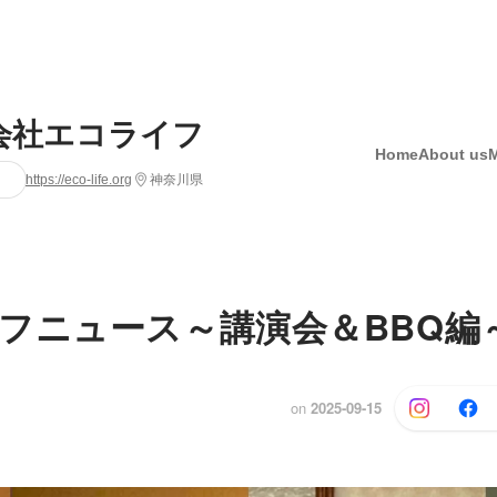
会社エコライフ
Home
About us
https://eco-life.org
神奈川県
フニュース～講演会＆BBQ編
on
2025-09-15