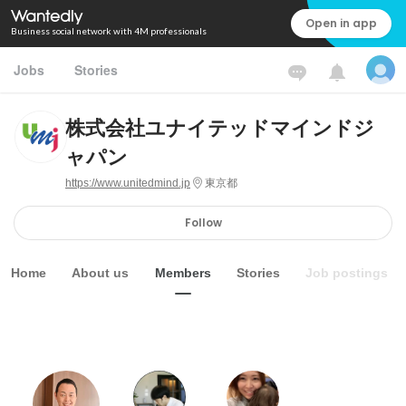
Open in app
Business social network with 4M professionals
Jobs
Stories
株式会社ユナイテッドマインドジ
ャパン
https://www.unitedmind.jp
東京都
Follow
Home
About us
Members
Stories
Job postings