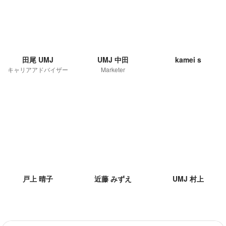
田尾 UMJ
UMJ 中田
kamei s
キャリアアドバイザー
Marketer
戸上 晴子
近藤 みずえ
UMJ 村上