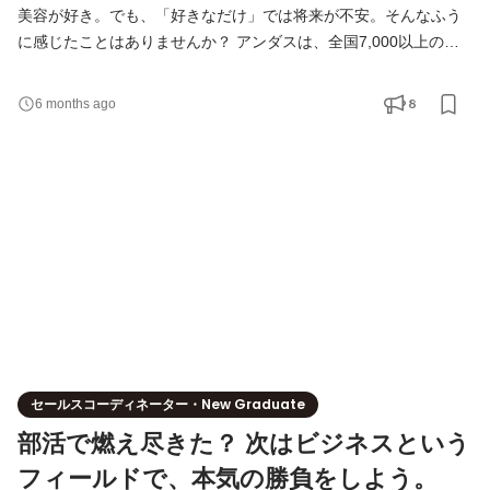
美容が好き。でも、「好きなだけ」では将来が不安。そんなふう
に感じたことはありませんか？ アンダスは、全国7,000以上の美
容サロンの経営を支援する会社です。自社ブランド「oméme」の
商品開発や、サロン向けの学習コミュニティ「サロスタ」の運営
8
6 months ago
も手がけています。 「好き」を入口に、「経営」というポータブ
ルスキルを身につける。それが、アンダスで働くということで
す。 ------------ 美容の「表」と「裏」、両方が見える仕事 -----
セールスコーディネーター・New Graduate
部活で燃え尽きた？ 次はビジネスという
フィールドで、本気の勝負をしよう。