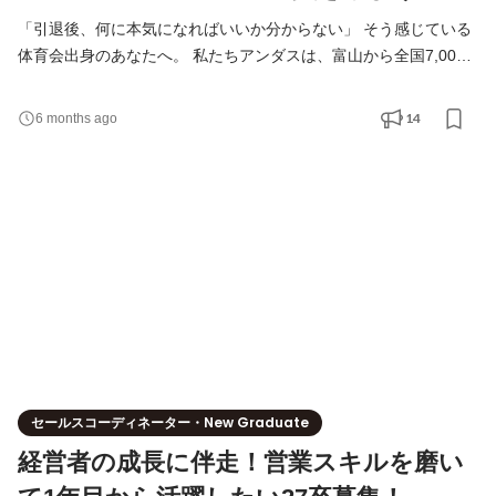
「引退後、何に本気になればいいか分からない」 そう感じている
体育会出身のあなたへ。 私たちアンダスは、富山から全国7,000
以上の美容サロンの経営を支援しているコンサルティング×実業の
会社です。2026年にはTOKYO PRO Market上場を目指して、まさ
14
6 months ago
に「勝負の最前線」にいます。 -------------- なぜ、元アスリートが
アンダスで活躍できるのか -------------- 部活で培った力は、ビジネ
スでもそのまま武器になります。 ■目標から逆算して動く力
セールスコーディネーター・New Graduate
経営者の成長に伴走！営業スキルを磨い