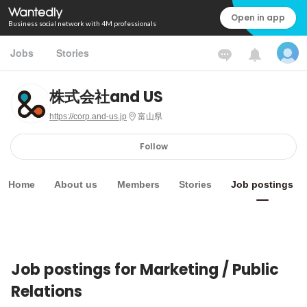
Open in app
Business social network with 4M professionals
Jobs
Stories
株式会社and US
https://corp.and-us.jp
富山県
Follow
Home
About us
Members
Stories
Job postings
Job postings for Marketing / Public
Relations