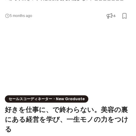
＿＿＿＿＿＿ アンダスでは、新規事業は会議室から生まれませ
ん。**サロンオーナーの「悩み」から生まれます。** だから、新規
6
5 months ago
事業チームに必要なのは、華麗なビジネスプランではなく、**現場
の解像度**。まずはセールスの最前線で顧客と向き合い、「本当に
必要とされるもの」を見極める力を身につけてもらい
セールスコーディネーター・New Graduate
好きを仕事に、で終わらない。美容の裏
にある経営を学び、一生モノの力をつけ
る