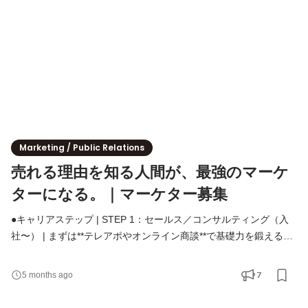
Marketing / Public Relations
売れる理由を知る人間が、最強のマーケ
ターになる。｜マーケター募集
●キャリアステップ | STEP 1：セールス／コンサルティング（入
社〜） | まずは**テレアポやオンライン商談**で基礎力を鍛えると
ころからスタート。大変ですが、ここで培う「顧客の声を聞き、
心を動かす力」は、マーケターとしての最強の武器になります。
7
5 months ago
その上で、90日伴走プログラム「FTG」を通じて売上改善・店販
強化のコンサルティングを実施。**顧客理解の「原液」**をここで