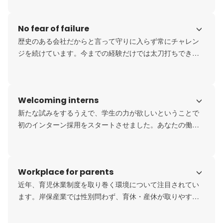
く、岸保産業が自ら動くことに意味があると考えていま
す。
No fear of failure
歴史のある会社だからと言って守りに入らず常にチャレン
ジを続けています。今までの経験だけでは太刀打ちできな
いほど、世の中は変化しています。失敗する可能性ばかり
を考えるのではなく、”やってみる”ということを大事にして
います。
Welcoming interns
新たな試みをするうえで、学生の力が欲しいということで
初のインターン採用をスタートさせました。あなたの働き
が会社の成長にダイレクトに影響します。組織の飛躍のた
めに一緒に働いてくれるメンバーを待っています。
Workplace for parents
近年、育児休業制度を取り巻く環境について注目されてい
ます。岸保産業では性別問わず、育休・産休が取りやすい
です。歴史ある会社ですが、時代合わせて考え方や制度を
柔軟に変化させています。