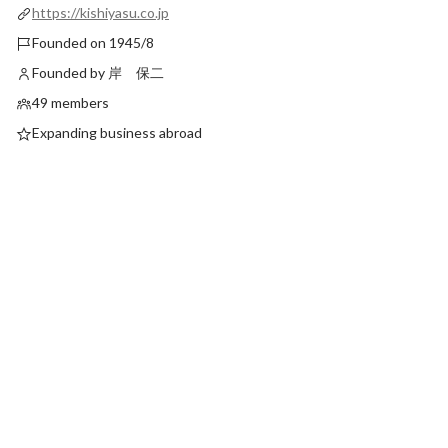
https://kishiyasu.co.jp
Founded on 1945/8
Founded by 岸 保二
49 members
Expanding business abroad