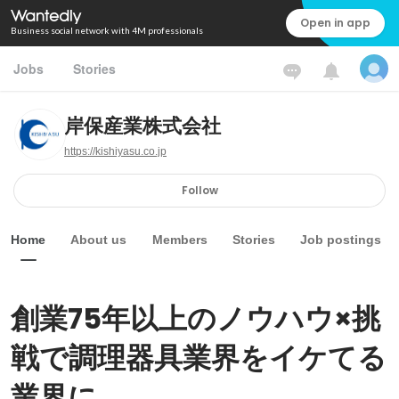
Open in app
Business social network with 4M professionals
Jobs
Stories
岸保産業株式会社
https://kishiyasu.co.jp
Follow
Home
About us
Members
Stories
Job postings
創業75年以上のノウハウ×挑
戦で調理器具業界をイケてる
業界に