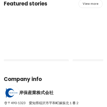
Featured stories
View more
Company info
岸保産業株式会社
【社員のMBTIを大公開】岸保産業にはど
入社3年目・4年目で
んな人が集まっている？
体感した「任せる文化
〒490-1323 愛知県稲沢市平和町嫁振北１番２
Latest
Latest