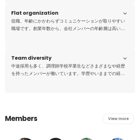
Flat organization
役職、年齢にかかわらずコミュニケーションが取りやすい
職場です。創業年数から、会社メンバーの年齢層は高いの
かな？と思われるかもしれません。実際は、平均年齢が30
代前半とフレッシュなメンバーが多く、インターン生でも
話しやすい環境です。
Team diversity
中途採用も多く、調理師学校卒業生などさまざまなや経歴
を持ったメンバーが働いています。学歴やいままでの経験
に自信がない学生さんも多いかと思います。だからといっ
て、尻込みするのではなく、どんどん発言、チャレンジし
てください！誰もが輝ける場所こそが岸保産業なのです。
Members
View more