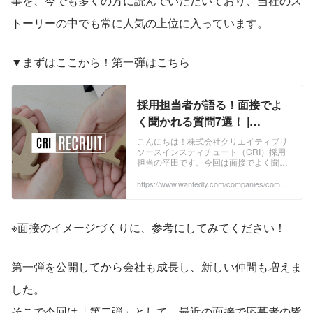
事を、今でも多くの方に読んでいただいており、当社のス
トーリーの中でも常に人気の上位に入っています。
▼まずはここから！第一弾はこちら
採用担当者が語る！面接でよ
く聞かれる質問7選！ |
RECRUIT
こんにちは！株式会社クリエイティブリ
ソースインスティチュート（CRI）採用
担当の平田です。今回は面接でよく聞か
れる質問にお答えします。現在応募を検
討されている皆様の参考になれば幸いで
https://www.wantedly.com/companies/compa
ny_3932835/post_articles/396154
す。ーSES...
※面接のイメージづくりに、参考にしてみてください！
第一弾を公開してから会社も成長し、新しい仲間も増えま
した。
そこで今回は「第二弾」として、最近の面接で応募者の皆