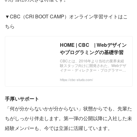
▼CBC（CRI BOOT CAMP）オンライン学習サイトはこ
ちら
HOME | CBC | Webデザイン
やプログラミングの基礎学習
CBCとは、2016年より当社の業界未経
験スタッフ向けに開発された、Webデザ
イナー・ディレクター・プログラマーを
目指す方へのカリキュラムです。 CBCで
学ぶことで、これまで多くの未経験者が
https://cbc-study.com/
IT・Web業界で就業することができまし
た。 持続可能な社会づくり活動の一環と
して2019年10月より、すべての方が学
習機会を得られるようにCBCを無料で公
手厚いサポート
開いたしました。 ...
「何が分からないかが分からない」状態からでも、先輩た
ちがしっかり伴走します。第一弾の公開以降に入社した未
経験メンバーも、今では立派に活躍しています。