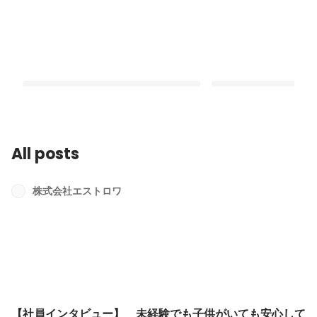
All posts
【社員インタビュー】 未経験でも子
～社長インタビュー～
供がいても安心して働ける環境です！
でのお話しから「エス
株式会社エストロワ
今後の展望」までお話
Latest
Latest
【社員インタビュー】 未経験でも子供がいても安心して