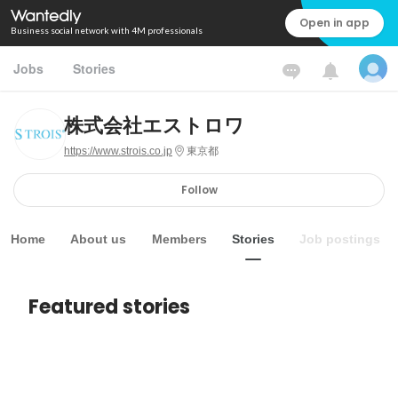
Open in app
Business social network with 4M professionals
Jobs
Stories
株式会社エストロワ
https://www.strois.co.jp
東京都
Follow
Home
About us
Members
Stories
Job postings
Featured stories