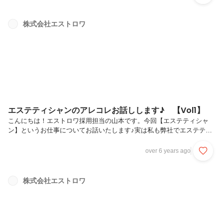
術」を磨きより良い商品やサービス、環境提供を行うことでお客様との
対話を通じて生まれる「信頼」を何よりも大切に考えます。「輝く美し
さ」のために私たちができること。そのアプローチを常に考え、創造し
株式会社エストロワ
続けていきます。今回は、弊社の取締役社長の吉良に今までのキャリア
から今後の展望まで多岐に渡ってお話していただきました。株式会社エ
ストロワ取締役社...
エステティシャンのアレコレお話しします♪ 【Vol1】
こんにちは！エストロワ採用担当の山本です。今回【エステティシャ
ン】というお仕事についてお話いたします♪実は私も弊社でエステティ
シャンとして勤務しておりました！様々なポジションを経験させていた
だき現在は採用担当として従事しております！皆さんはエステティシャ
over 6 years ago
ンにどんなイメージをお持ちですか？エステティシャンのアレコレをお
話し致します！１. 綺麗な人が多そうこれ、意外とよく聞かれるんで
す（笑）お客様から見られるお仕事だからでしょうか…皆「お肌のケア
株式会社エストロワ
やボディメンテナンス」など抜かりないイメージです（笑）正直、年齢
不詳のスタッフも多いです！自分自身も綺麗になれるお仕事だな～とつ
くづく実感（笑）採用...