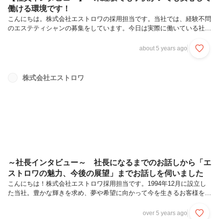
働ける環境です！
こんにちは。株式会社エストロワの採用担当です。当社では、経験不問
のエステティシャンの募集をしています。今日は実際に働いている社員
のインタビューということで、店長として活躍している中村結花さんに
お越しいただきました！エステティシャンの楽しさや、実際の会社や店
about 5 years ago
舗の雰囲気などについてお伺いしてきましたので、最後まで読んでいた
だけると嬉しいです！中村 結花 Yuka Nakamura出身：神奈川県横須
賀市役職：店長――中村さんの今までの経歴について教えていただけま
株式会社エストロワ
すでしょうか？中村新卒でエステ業界に入って、キャリアとしては10
年ぐらい経っています。エストロワが2社目です。子どもが二人いるん
ですが...
～社長インタビュー～ 社長になるまでのお話しから「エ
ストロワの魅力、今後の展望」までお話しを伺いました
こんにちは！株式会社エストロワ採用担当です。1994年12月に設立し
た当社。豊かな輝きを求め、夢や希望に向かって今を生きるお客様を
「美・癒し・健康」をテーマにサポートすることが私たちの使命です。
そのためには新たな価値を生みだし、スタッフ一人ひとりが「知識・技
over 5 years ago