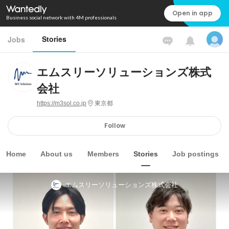
Open in app
Business social network with 4M professionals
Stories
Jobs
エムスリーソリューションズ株式
会社
https://m3sol.co.jp
東京都
Follow
Home
About us
Members
Stories
Job postings
エムスリーソリューションズ株式会社