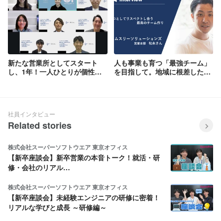
新たな営業所としてスタート
人も事業も育つ「最強チーム」
し、1年！一人ひとりが個性を
を目指して。地域に根差した医
持ち、活躍する「関西第二営業
療DXを推進する、次世代リーダ
所」メンバーへインタビュー！
ーの挑戦
社員インタビュー
Related stories
株式会社スーパーソフトウエア 東京オフィス
【新卒座談会】新卒営業の本音トーク！就活・研
修・会社のリアル…
株式会社スーパーソフトウエア 東京オフィス
【新卒座談会】未経験エンジニアの研修に密着！
リアルな学びと成長 ～研修編～