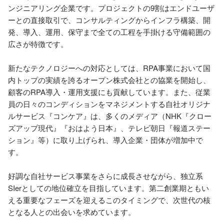
ンジニアリング企業です。プロジェクトの9割はエンドユーザ
ーとの直接取引で、コンサルティングからインフラ構築、開
発、導入、運用、保守まで全ての工程を手掛ける守備範囲の
広さが特徴です。

新たなテクノロジーへの対応としては、RPA事業において国
内トップの実績を誇るオープン株式会社との協業を開始し、
顧客のRPA導入・運用支援にも貢献しています。また、従業
員の日々のコンディションをマネジメントする自社オリジナ
ルサービス『コンケア』は、多くのメディア（NHK『クロー
ズアップ現代』『おはよう日本』、テレビ朝日『報道ステー
ション』等）に取り上げられ、導入企業・団体が増加中で
す。

好調な自社サービス事業をさらに成長させながら、独立系
SIerとしての地位確立を目指しています。第二創業期ともい
える重要なフェーズを迎えるこのタイミングで、次世代の核
となる人との出会いを求めています。