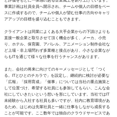
事業計画は社員全員へ開示され、チームや個人の目標をベー
スに作成するので、チームや個人が望む仕事の方向やキャリ
アアップの目標を盛り込むこともできます。

クライアントは同業によくある大手企業からの下請けよりも
直接一般企業と取引させて頂く機会が多く、メーカ、小売
り、ホテル、保育園、アパレル、アニメーション制作会社な
ど上場・非上場問わず多業種と接点があり、小さな企業なが
らもITを通じて様々な仕事を行うチャンスがあります。

また、会社の将来に向けてのキーメッセージとして「つく
る。ITとひとのチカラで」を設定し、継続的に検討が必要な
「広報」「採用育成」「催事」については当社の重点施策と
して位置づけ、希望する社員にも参加してもらい、こんな会
社にしていきたいという想いを形にしています。当社ではIT
未経験から入社する社員も多いですが、社内に教育環境があ
るため、はじめは先輩社員と一緒に仕事をしながら成長する
ことが可能です。ここ数年では独自のクラウドサービスであ