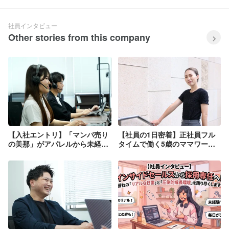
社員インタビュー
Other stories from this company
【入社エントリ】「マンパ売り
【社員の1日密着】正社員フル
の美那」がアパレルから未経験
タイムで働く5歳のママワーカ
でISへ！上京して見つけたOut-
ーの「超リアル」な1日に密着
Loopでの新たな挑戦
してみた