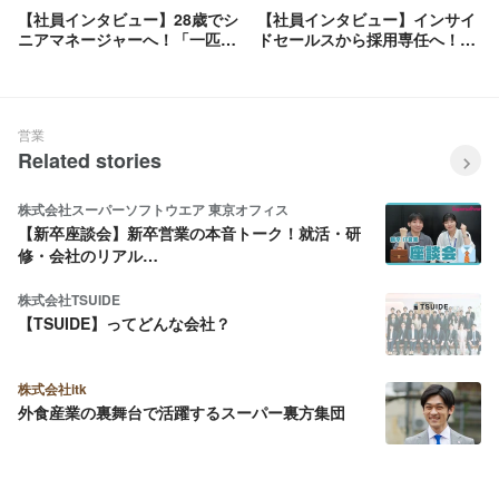
【社員インタビュー】28歳でシ
【社員インタビュー】インサイ
ニアマネージャーへ！「一匹
ドセールスから採用専任へ！当
狼」だった彼が、仕事も家族も
社の「リアルな日常」と「圧倒
全力で向き合えるようになった
的成長環境」を語り尽くしま
理由
す！
営業
Related stories
株式会社スーパーソフトウエア 東京オフィス
【新卒座談会】新卒営業の本音トーク！就活・研
修・会社のリアル…
株式会社TSUIDE
【TSUIDE】ってどんな会社？
株式会社itk
外食産業の裏舞台で活躍するスーパー裏方集団