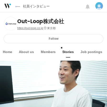
社員インタビュー
Out-Loop株式会社
https://out-loop.co.jp
東京都
Follow
Home
About us
Members
Stories
Job postings