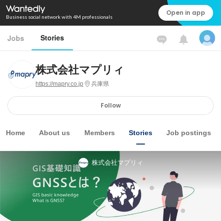
Open in app
Business social network with 4M professionals
Stories
Jobs
株式会社マプリィ
https://mapry.co.jp
兵庫県
Follow
Home
About us
Members
Stories
Job postings
株式会社マプリィ