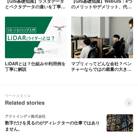
【GIS基礎知識】ラスタデータ
【GIS基礎知識】WebGIS：4つ
とベクタデータの違いを丁寧に
のメリットやデメリット、代表
解説
的なサービスについて解説しま
す
LiDARとは？仕組みや利用例を
マプリィってどんな会社？ベン
丁寧に解説
チャーならではの裁量の大きさ
が魅力！
ワークスタイル
Related stories
アクトインディ株式会社
数字だけを見るのがディレクターの仕事ではあり
ません。