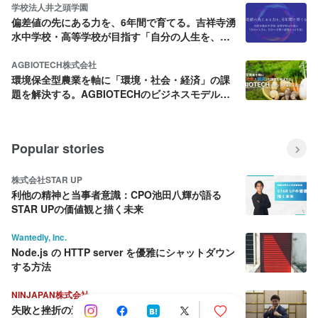
学校法人井之頭学園
偏差値の先にある力を、6年間で育てる。吉祥寺湧
水中学校・高等学校が目指す「自分の人生を、自
分の言葉で説明できる生徒」
AGBIOTECH株式会社
環境保全型農業を軸に「環境・社会・経済」の課
題を解決する。AGBIOTECHのビジネスモデルと
は？
Popular stories
株式会社STAR UP
利他の精神と当事者意識：CPO池田八輝が語る
STAR UPの価値観と描く未来
Wantedly, Inc.
Node.js の HTTP server を優雅にシャットダウン
する方法
NINJAPAN株式会社
失敗と挫折の連続から這い上がり続ける壮絶な人