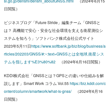
si.go.jp/denshi/denshi_aboutGNSS.html
　（2024年6月15
日閲覧）
ビジネスブログ「Future Stride」編集チーム「GNSSと
は？ 高機能で安心・安全な社会環境を支える衛星測位シ
ステムを知ろう」ソフトバンク株式会社公式サイト　
2023年5月11日
https://www.softbank.jp/biz/blog/business/a
rticles/202203/GNSS/#:~:text=GNSSとは全地球,衛星シス
テムを指します%E3%80%82
　（2024年6月16日閲覧）
KDDI株式会社「GNSSとは？GPSとの違いや仕組みを解
説します」Smart Work コラム Vol.55 
https://biz.kddi.com/c
ontent/column/smartwork/what-is-gnss/
　（2024年6月16
日閲覧）