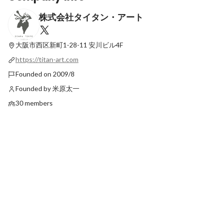
株式会社タイタン・アート
デザイナーが考える『お絵描きAIアプリ』
『ジブリの新戦略？』
について
Latest
大阪市西区新町1-28-11
安川ビル4F
Latest
https://titan-art.com
Founded on 2009/8
Founded by 米原太一
30 members