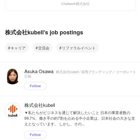
重要フェーズとして投資スピードを最大
です。 「Chatwork」の導入社数は、
Chatwork株式会社
す。 Chatworkでは「ビジネス版スーパ
限に加速しています。 スーパーアプリと
410,000社を超え（2023年6月末日時
ーアプリ」の実現に向け、以下のような
は、日常的に使う機会の多いアプリにい
点）、"社会インフラ"として認知・利用
取り組みを進めています。 ・中小企業の
ろいろな機能を載せ、あらゆる場面で使
されるプロダクトに成長しています。 し
経営をサポートする新規事業の開発 ・
えるようにしたサービスのことで、toC
かし、私たちはただの”ビジネスチャット
Chatworkと事業シナジーが高い企業への
サービスでは、メッセンジャーアプリや
の会社”でも、”既に完成された会社”でも
株式会社kubell's job postings
出資を行う「Chatworkスーパーアプリフ
決済アプリの大手企業などが、既にこの
ありません。 2025年以降の長期ビジョ
ァンド」の組成、投資の実行 ・周辺サー
「スーパーアプリ構想」を打ち出し、利
ンとして、あらゆるビジネスの起点とな
ビスとの提携やM&amp;A HP：
用が広がっています。 一方、toBサービ
る「ビジネス版スーパーアプリ」となる
キャリア
交流会
リファラルイベント
https://recruit.chatwork.com/ オウンドメ
スでは未だ成功しているサービスはあり
構想を掲げており、2021〜2024年を最
ディア：https://chado.chatwork.com/
ません。他の業務アプリやSaaSと比べ
重要フェーズとして投資スピードを最大
てユーザーの滞在時間が圧倒的に長い
限に加速しています。 スーパーアプリと
「Chatwork」は、その「ビジネス版スー
は、日常的に使う機会の多いアプリにい
Asuka Osawa
株式会社kubell / 採用ブランディング／コーポレート
パーアプリ」になれるポテンシャルを秘
ろいろな機能を載せ、あらゆる場面で使
広報
めているのです。 具体的には
えるようにしたサービスのことで、toC
「Chatwork」を入り口に、ドキュメント
サービスでは、メッセンジャーアプリや
Follow
管理や会計、労務管理など、さまざまな
決済アプリの大手企業などが、既にこの
SaaSやビジネスアプリケーションを連
「スーパーアプリ構想」を打ち出し、利
携させることで、中小企業における「ヒ
用が広がっています。 一方、toBサービ
株式会社kubell
ト・モノ（情報）・カネ」を支援するプ
スでは未だ成功しているサービスはあり
▼私たちがビジネスを通じて解決したいこと 日本の事業者数の
ラットフォームになりたいと考えていま
ません。他の業務アプリやSaaSと比べ
99.7%、働き手の約7割を占める中小企業は、日本社会の大きな支
す。 Chatworkでは「ビジネス版スーパ
てユーザーの滞在時間が圧倒的に長い
えとなっています。 しかし、その...
ーアプリ」の実現に向け、以下のような
「Chatwork」は、その「ビジネス版スー
取り組みを進めています。 ・中小企業の
パーアプリ」になれるポテンシャルを秘
Follow
経営をサポートする新規事業の開発 ・
めているのです。 具体的には