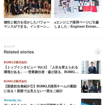
個性と能力を活かしたパフォー
※エンジニア採用ページに引越
マンスができる。インターンシ
しました：Engineer Entrance
ップ生の目に映ったChatwork
Book「Chatworkにご興味をお
の組織風土
持ちいただいたエンジニアのみ
なさんへ」
キャリア
Related stories
BUNKLE株式会社
【トップインタビュー Vol.3】「人生を変えられる
環境がある」──営業責任者・森が語る、BUNKLE
という挑戦の舞台
BUNKLE株式会社
【面接担当者紹介①】BUNKLE採用チームの素顔
に迫る！面接では見えない一面をご紹介
Wantedly, Inc.