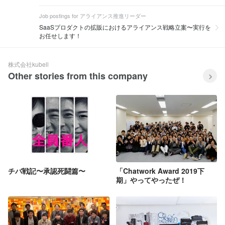
Chatworkと事業シナジーが高い企業への
「Chatwork」を入り口に、ドキュメント
出資を行う「Chatworkスーパーアプリフ
管理や会計、労務管理など、さまざまな
Job postings for アライアンス推進リーダー
ァンド」の組成、投資の実行 ・周辺サー
SaaSやビジネスアプリケーションを連
SaaSプロダクトの拡販におけるアライアンス戦略立案〜実行を
ビスとの提携やM&amp;A HP：
携させることで、中小企業における「ヒ
お任せします！
https://recruit.chatwork.com/ オウンドメ
ト・モノ（情報）・カネ」を支援するプ
ディア：https://chado.chatwork.com/
ラットフォームになりたいと考えていま
す。 Chatworkでは「ビジネス版スーパ
株式会社kubell
ーアプリ」の実現に向け、以下のような
Other stories from this company
取り組みを進めています。 ・中小企業の
経営をサポートする新規事業の開発 ・
Chatworkと事業シナジーが高い企業への
出資を行う「Chatworkスーパーアプリフ
ァンド」の組成、投資の実行 ・周辺サー
ビスとの提携やM&amp;A HP：
https://recruit.chatwork.com/ オウンドメ
ディア：https://chado.chatwork.com/
チバ戦記〜承認死闘篇〜
「Chatwork Award 2019下
期」やってやったぜ！