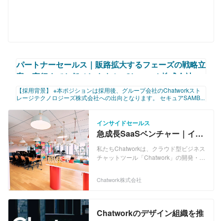
パートナーセールス｜販路拡大するフェーズの戦略立
案〜実行までお任せします！ - Chatwork株式会社の
法人営業の採用 - Wantedly
【採用背景】 ※本ポジションは採用後、グループ会社のChatworkスト
レージテクノロジーズ株式会社への出向となります。 セキュアSAMB...
https://www.wantedly.com/projects/1596721?post_id=899530&post_location=in
_content
インサイドセールス
急成長SaaSベンチャー｜イン
サイドセールスとして中小企
私たちChatworkは、クラウド型ビジネス
業DXを推進！
チャットツール「Chatwork」の開発・運
営を主力事業としているベンチャー企業
です。 「Chatwork」の導入社数は、
Chatwork株式会社
410,000社を超え（2023年6月末日時
点）、"社会インフラ"として認知・利用
されるプロダクトに成長しています。 し
かし、私たちはただの”ビジネスチャット
Chatworkのデザイン組織を推
の会社”でも、”既に完成された会社”でも