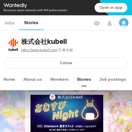
Open in app
Business social network with 4M professionals
Stories
Jobs
株式会社kubell
https://www.kubell.com
東京都
Follow
Home
About us
Members
Stories
Job postings
株式会社kubell