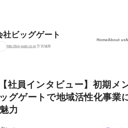
会社ビッグゲート
Home
About us
http://big-gate.co.jp
宮城県
【社員インタビュー】初期メ
ッグゲートで地域活性化事業
魅力