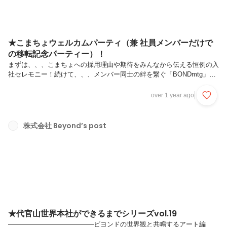
★こまちょウェルカムパーティ（兼 社員メンバーだけで
の移転記念パーティー）！
まずは、、、こまちょへの採用理由や期待をみんなから伝える恒例の入
社セレモニー！続けて、、、メンバー同士の絆を繋ぐ「BONDmtg」。
ここでは、こまちょに事前に用意してもらった「ナナメ線」（生まれて
から現在に至るまでのハイライト紹介とそこからの対話）セッションを
over 1 year ago
中心に。入社セレモニー。仲間がくわわった！！真剣に聞く、マッチョ
なこまちょ。レストランの予約の関係もあったため、ナナメ線セッショ
ンはこまちょの高校時代まで。別途、続きを開催することにして、みん
株式会社 Beyond’s post
なで代官山の街へおでかけです。レストランでは各種料理に舌鼓を打ち
つつ、わいわいと楽しみました。「気」のいい、新メンバーを迎えたビ
ヨンド。ますま...
★代官山世界本社ができるまでシリーズvol.19
—————————————ビヨンドの世界観と共鳴するアート編