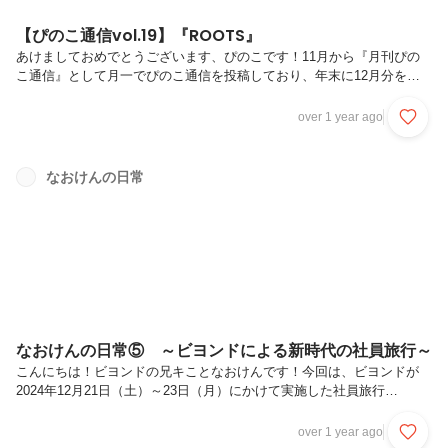
【ぴのこ通信vol.19】『ROOTS』
あけましておめでとうございます、ぴのこです！11月から『月刊ぴの
こ通信』として月一でぴのこ通信を投稿しており、年末に12月分を投
稿する予定だったのですが、今回取り上げる12/21（土）-12/23（月）
の社員旅行『ROOTS』後にインフルエンザにかかってしまい、年内の
over 1 year ago
投稿が叶いませんでした…。楽しみにして下さっていた方、遅れて申し
訳ございません！寒い日が続いておりますので、皆さまもご自愛くださ
いね。すでに投稿されている「★なおけんの日常⑤～ビヨンドによる新
なおけんの日常
時代の社員旅行～」・「【こまちょログVol.4】珍企画！？類を見ない
ビヨンドの社員旅行を紹介」でもビヨンドの社員旅行が取り上げられて
い...
なおけんの日常⑤ ～ビヨンドによる新時代の社員旅行～
こんにちは！ビヨンドの兄キことなおけんです！今回は、ビヨンドが
2024年12月21日（土）～23日（月）にかけて実施した社員旅行
「ROOTS-2024-」の感想をお届けします。まず前提として、ビヨンド
は一緒に仕事をするメンバー同士の相互理解をとても大切にしていま
over 1 year ago
す。相互理解は入社前の採用面談から始まっており、私自身、ビヨンド