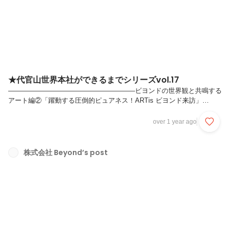
乗ってしまってすみません笑）「代官山shikafuco美術館」にお立ち寄
り...
★代官山世界本社ができるまでシリーズvol.17
———————————————————ビヨンドの世界観と共鳴する
アート編②「躍動する圧倒的ピュアネス！ARTis ビヨンド来訪」
———————————————————前回のエントリでご紹介し
た、shikafuco作品との出会いを一緒に喜んでくれたARTisのみなさ
over 1 year ago
ん。ギャラリーが代官山ということもあり、遊びに来てもらったら、も
うすごい！ビヨンド世界本社が彼らの無邪気なエネルギーで満たされて
しまいました。アヤちゃん、まゆちゃん、ゆうちゃんとともに、
株式会社 Beyond’s post
shikafuco作品を味わえる喜び。。〜続きます