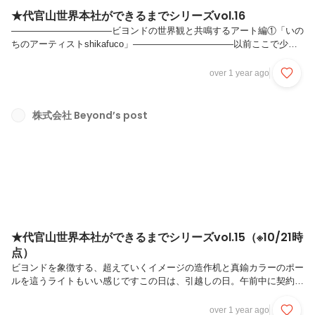
★代官山世界本社ができるまでシリーズvol.16
———————————ビヨンドの世界観と共鳴するアート編①「いの
ちのアーティストshikafuco」———————————以前ここで少し
ご紹介しましたが、出会ってしまった！としかいいようがない、
shikafucoさん。「いのち」をテーマに土から作品をつくるアーティス
over 1 year ago
トです。作品との出会いは、代官山のギャラリー「ART is」さんが開
いていた新宿伊勢丹のポップアップ。ちなみに私たちは、—-人間、そ
して固有の自分自身として生まれたからには、この固有のかけがえのな
株式会社 Beyond’s post
い、いのちを味わいつくそうよいのちを味わいつくすということは、生
きる喜びを感じること、人との繋がりを感じること、そして、世界は
色々あ...
★代官山世界本社ができるまでシリーズvol.15（※10/21時
点）
ビヨンドを象徴する、超えていくイメージの造作机と真鍮カラーのポー
ルを這うライトもいい感じですこの日は、引越しの日。午前中に契約
上、内装工事完了の現地確認と引き渡し。それにあわせた引越しです。
私たちも（一部工事は残っているものの）、オフィスの全貌を感じ、ワ
over 1 year ago