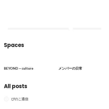
Spaces
【ぴのこ通信vol.20】『心の声』
★2025年もよろしく
（ジョジョ立ちver）
Latest
BEYOND－culture
メンバーの日常
Latest
All posts
ぴのこ通信