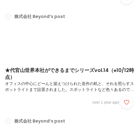
ークを開始する初めての日でした。AKBから運び込んだ棚。設計士さ
んの設計通り、本当にピッタリ入りましたオフィス奥のプロジェクター
で早速たき火の映像を。ただ部品が足りなかったトラブルがあり、フル
株式会社 Beyond’s post
サイズでの投影ができるようになるにはここから2週間強かかるのでし
た複合機も無事設置されましたどんどんダンボールを開封して、整理し
ていきますNUROの...
★代官山世界本社ができるまでシリーズvol.14（※10/12時
点）
オフィスの中心にどーんと据えつけられた造作の机と、それを照らすス
ポットライトまで設置されました。スポットライトなど色々あるので、
スイッチもたくさんお手洗いも最終工程！人が増えても気持ちよく働け
ます
over 1 year ago
株式会社 Beyond’s post