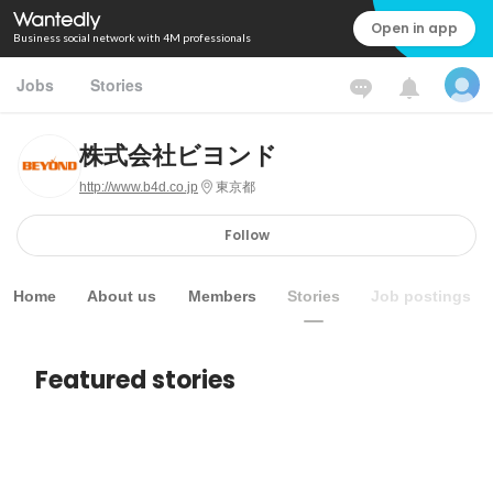
Open in app
Business social network with 4M professionals
Jobs
Stories
株式会社ビヨンド
http://www.b4d.co.jp
東京都
Follow
Home
About us
Members
Stories
Job postings
Featured stories