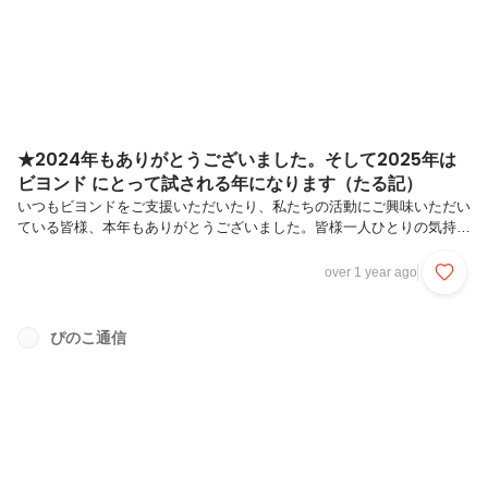
★2024年もありがとうございました。そして2025年は
ビヨンド にとって試される年になります（たる記）
いつもビヨンドをご支援いただいたり、私たちの活動にご興味いただい
ている皆様、本年もありがとうございました。皆様一人ひとりの気持ち
が、私たちにとっては、とても心地よく、皆様とのつながりが私たちに
一歩踏み出す時に力を与えてくれます。今年を思い返すと、なんといっ
over 1 year ago
ても10月のオフィス移転は印象深い出来事でした。6月の契約から10月
末の完成まで、オフィスのコンセプト決め、デザイン会社探しや各種設
計打合せ、都度の立ち合いはもちろん、ネット回線（NURO10Gのため
ぴのこ通信
のLANケーブルまで張り巡らしました）、音響機器（超単焦点プロジェ
クターの天井吊りと、JBLスピーカーの設置もしました）、こだわりの
「穴倉...