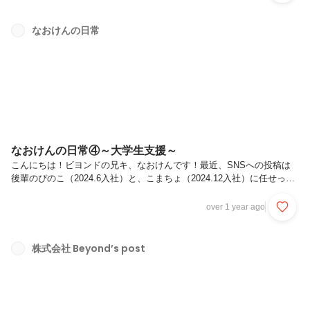
入社前に計20時間近く代表のたるさんや他の全メンバーと面談をしま
した。最終面談は、代表のたるさんと6時間くらい話をしたと思いま
なおけんの日常
す。そして入社後は、自分が生まれてから現在までの出来事などをぎっ
しりと記載した「ナナメ線」を使って、その人がどんな半生を送ってき
たのか、数時間...
なおけんの日常④～大学生支援～
こんにちは！ビヨンドの兄キ、なおけんです！最近、SNSへの投稿は
後輩のぴのこ（2024.6入社）と、こまちょ（2024.12入社）に任せっぱ
なしでした。私も久しぶりに書いてみます。今日のテーマは「自分の大
切にしたいものを大切にする」です。とこで皆様、少人数ベンチャー企
over 1 year ago
業のメンバーがどのように「仕事とプライベート」を両立しているか、
気になったことはないでしょうか。私の場合は、ビヨンドの人材・組織
開発の仕事はやりがいがあって大好き（知的ハードワークのため、脳み
株式会社 Beyond’s post
そは疲れますが）なので、そもそも仕事とプライベートを明確に分けて
おらず、生活と仕事が一体化している感じですね。とはいえ、そんな私
にも大...