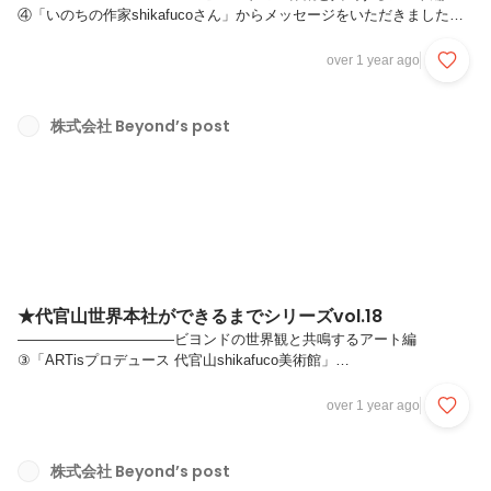
④「いのちの作家shikafucoさん」からメッセージをいただきました！
—————————————ビヨンド世界本社、別名「代官山
shikafuco美術館」。shikafucoさんのプロフィールと、ご本人からいた
over 1 year ago
だいたメッセージをご紹介します。紹介動画もどうぞ。動画のサムネイ
ルにもなっている作品（作品名：リャム）がまさにビヨンドに展示され
ています。----------------------------【プロフィール】shikafuco (シカフコ)造
株式会社 Beyond’s post
形作家京都精華大学 造形学科で陶芸を専攻。粘土、和紙、墨、麻など
天然素材を用い...
★代官山世界本社ができるまでシリーズvol.18
———————————ビヨンドの世界観と共鳴するアート編
③「ARTisプロデュース 代官山shikafuco美術館」
———————————「魂が震えたもの、圧倒的ピュアネス」にこだ
わりぬくARTisオーナーのアヤちゃんが、また新しいshikafucoさんの
over 1 year ago
作品をもってきてくれました。そしてプロ視点でディスプレイもし直し
てくれることに、、、。オフィスの外側に近い場所からすーっと連なる
「いのち」をテーマにしたshikafuco作品たち。。写真ではとても表現
株式会社 Beyond’s post
しきれません。ぜひみなさま代官山にお越しの際には、この（勝手に名