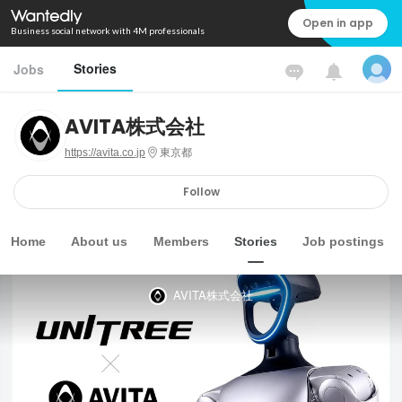
Open in app
Business social network with 4M professionals
Stories
Jobs
AVITA株式会社
https://avita.co.jp
東京都
Follow
Home
About us
Members
Stories
Job postings
AVITA株式会社