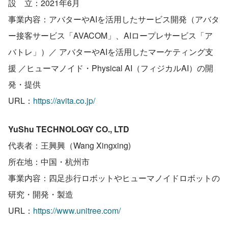
設　立：2021年6月
事業内容：アバターやAIを活用したサービス開発（アバタ
ー接客サービス「AVACOM」、AIロープレサービス「ア
バトレ」）／ アバターやAIを活用したマーケティング支
援 ／ヒューマノイド・Physical AI（フィジカルAI）の開
発・提供
URL：
https://avita.co.jp/
YuShu TECHNOLOGY CO., LTD
代表者：王興興（Wang Xingxing) 
所在地：中国・杭州市
事業内容：四足歩行ロボットやヒューマノイドロボットの
研究・開発・製造
URL：
https://www.unitree.com/