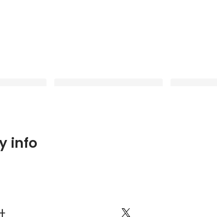
l AI・アバターの
AVITA、「フィジカル AI 開発支援
AVITAとUni
 info
「アバタービジ
プログラム by AWSジャパン」に採
ューマノイド・Ph
」を発足
択
の協業を開始
Latest
Latest
社