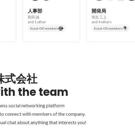
人事部
開発局
前田 誠
崇志 三上
and 1 other
and 4 others
Scout OK members
Scout OK members
A株式会社
ith the team
ness social networking platform
 to connect with members of the company.
ual chat about anything that interests you!