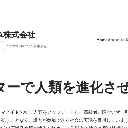
TA株式会社
Home
About us
https://avita.co.jp
東京都
ターで人類を進化さ
ューマノイド × AI で人類をアップデートし、高齢者、障がい者
り残すことなく、誰もが参加できる社会の実現を目指していま
大学の石黒浩教授が代表を務め、70件以上の特許と高い技術力