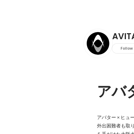
AVI
Follow
アバ
アバター × ヒ
外出困難者も取
を手がけた大阪