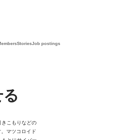
Members
Stories
Job postings
せる
、引きこもりなどの
す。マツコロイド
をもとにサイバー