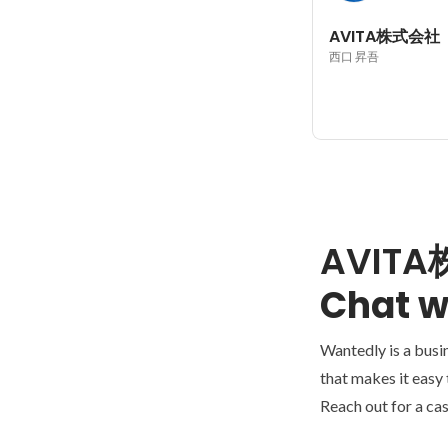
AVITA株式会社
西口 昇吾
AVIT
Chat w
Wantedly is a busi
that makes it easy
Reach out for a cas