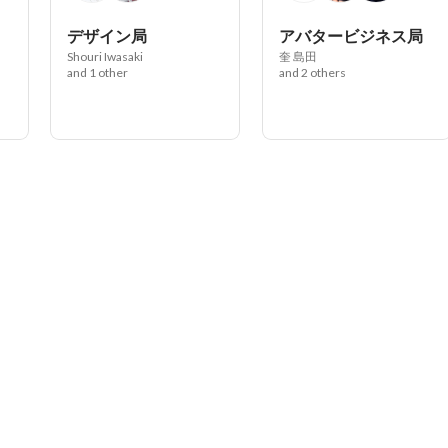
デザイン局
アバタービジネス局
Shouri Iwasaki
奎 島田
and 1 other
and 2 others