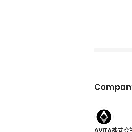
AVITA、Physica
Company
社会実装を推進する
ネスコンソーシアム
Latest
AVITA株式会