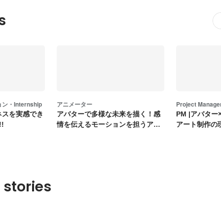
s
Internship
アニメーター
Project Manage
ジネスを実感でき
アバターで多様な未来を描く！感
PM |アバタ
!
情を伝えるモーションを担うアニ
アート制作の
メーター募集
PM募集
 stories