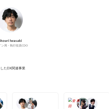
Shouri Iwasaki
イン局・執行役員CDO
用したDX関連事業