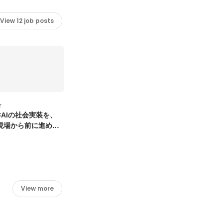
View 12 job posts
r
ー×AIの社会実装を、
現場から前に進める
View more