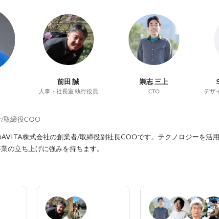
前田 誠
崇志 三上
人事・社長室 執行役員
CTO
デザ
/取締役COO
のAVITA株式会社の創業者/取締役副社長COOです。テクノロジーを活
事業の立ち上げに強みを持ちます。
