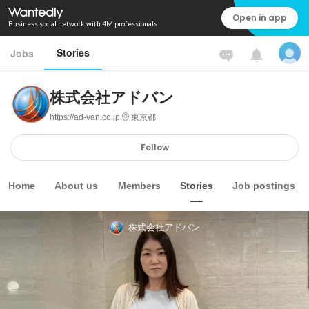
Open in app
Business social network with 4M professionals
Stories
Jobs
株式会社アドバン
https://ad-van.co.jp
東京都
Follow
Home
About us
Members
Stories
Job postings
株式会社アドバン