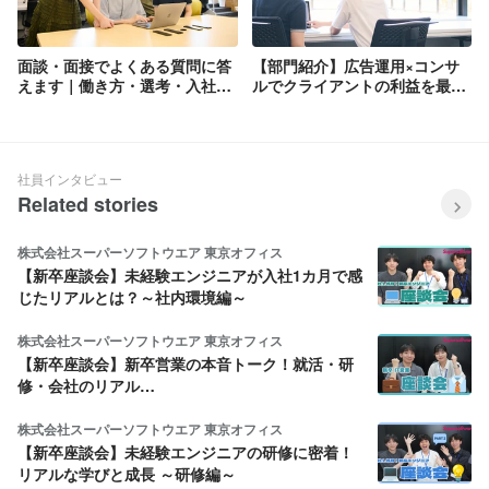
面談・面接でよくある質問に答
【部門紹介】広告運用×コンサ
えます｜働き方・選考・入社後
ルでクライアントの利益を最大
のリアル
化するマーケター｜広告の数字
を"読む力"が、クライアントの
成長をつくる。
社員インタビュー
Related stories
株式会社スーパーソフトウエア 東京オフィス
【新卒座談会】未経験エンジニアが入社1カ月で感
じたリアルとは？～社内環境編～
株式会社スーパーソフトウエア 東京オフィス
【新卒座談会】新卒営業の本音トーク！就活・研
修・会社のリアル…
株式会社スーパーソフトウエア 東京オフィス
【新卒座談会】未経験エンジニアの研修に密着！
リアルな学びと成長 ～研修編～