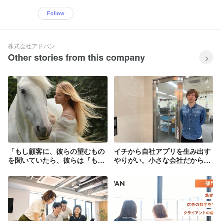
Follow
株式会社アドバン
Other stories from this company
「もし顧客に、彼らの望むもの
イチから自社アプリを生み出す
を聞いていたら、彼らは『もっ
やりがい。小さな会社だからこ
と速い馬が欲しい』と答えてい
そ「便利だけどニッチなもの」
ただろう。」 → 早い馬とか
が作れる
ちょーわくわくしない？