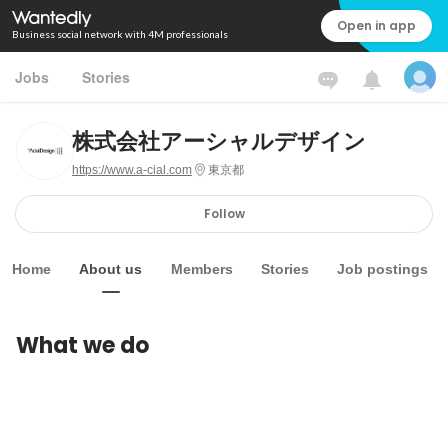
Open in app
Business social network with 4M professionals
Jobs
Stories
株式会社アーシャルデザイン
https://www.a-cial.com
東京都
Follow
Home
About us
Members
Stories
Job postings
What we do