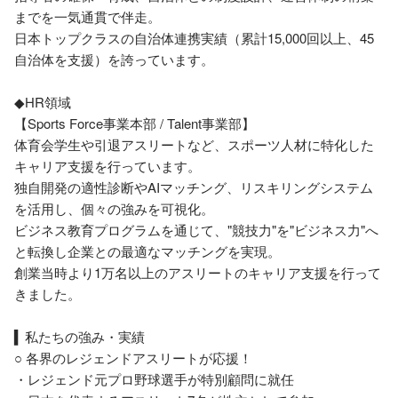
までを一気通貫で伴走。 

日本トップクラスの自治体連携実績（累計15,000回以上、45
自治体を支援）を誇っています。

◆HR領域

【Sports Force事業本部 / Talent事業部】

体育会学生や引退アスリートなど、スポーツ人材に特化した
キャリア支援を行っています。

独自開発の適性診断やAIマッチング、リスキリングシステム
を活用し、個々の強みを可視化。 

ビジネス教育プログラムを通じて、"競技力"を"ビジネス力"へ
と転換し企業との最適なマッチングを実現。

創業当時より1万名以上のアスリートのキャリア支援を行って
きました。

▍私たちの強み・実績

○ 各界のレジェンドアスリートが応援！

・レジェンド元プロ野球選手が特別顧問に就任
