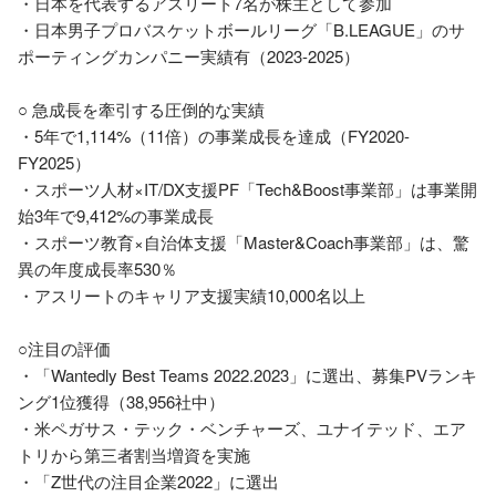
・日本を代表するアスリート7名が株主として参加

・日本男子プロバスケットボールリーグ「B.LEAGUE」のサ
ポーティングカンパニー実績有（2023-2025）

○ 急成長を牽引する圧倒的な実績

・5年で1,114%（11倍）の事業成長を達成（FY2020-
FY2025）

・スポーツ人材×IT/DX支援PF「Tech&Boost事業部」は事業開
始3年で9,412%の事業成長

・スポーツ教育×自治体支援「Master&Coach事業部」は、驚
異の年度成長率530％

・アスリートのキャリア支援実績10,000名以上

○注目の評価

・「Wantedly Best Teams 2022.2023」に選出、募集PVランキ
ング1位獲得（38,956社中）

・米ペガサス・テック・ベンチャーズ、ユナイテッド、エア
トリから第三者割当増資を実施

・「Z世代の注目企業2022」に選出
