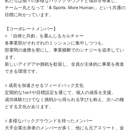
私たちは個々の多様なバックグラウンドと強みを尊重し、

チーム一丸となって「& Sports. More Human.」という共通の
目標に向かっています。

【コーポレートメンバー】

○ 「自律と共創」を重んじるカルチャー

各事業部がそれぞれのミッションに集中しつつも、

部署間の連携を密にし、事業横断でのシナジーを追求してい
ます。

新しいアイデアや挑戦を歓迎し、全員が主体的に事業を推進
できる環境です。

○ 成長を加速させるフィードバック文化

定期的な1on1や目標設定を通じて、個人の成長を支援。

成功体験だけでなく挑戦から得られる学びも称え、次への糧
とする文化があります。

○ 多様なバックグラウンドを持ったメンバー

大手企業出身者のメンバーが多く、他にも元アスリート、金