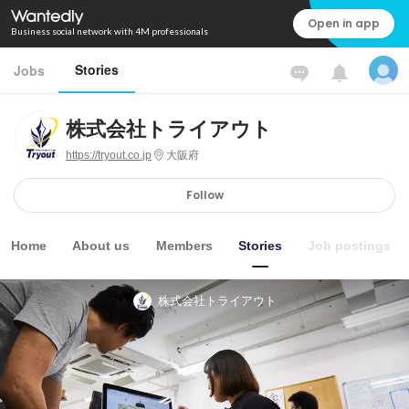
Open in app
Business social network with 4M professionals
Stories
Jobs
株式会社トライアウト
https://tryout.co.jp
大阪府
Follow
Home
About us
Members
Stories
Job postings
株式会社トライアウト