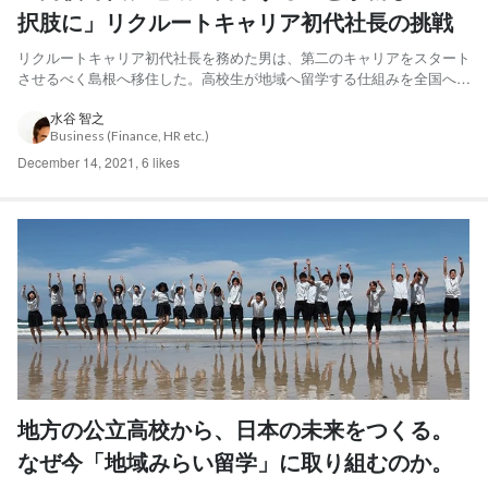
択肢に」リクルートキャリア初代社長の挑戦
リクルートキャリア初代社長を務めた男は、第二のキャリアをスタート
させるべく島根へ移住した。高校生が地域へ留学する仕組みを全国へ広
げるという新たな挑戦。これまでのキャリアとは畑違いの世界へ、なぜ
飛び込むことを決めたのか。 「若者を都会と大企業が吸い込んでいく
水谷 智之
Business (Finance, HR etc.)
流れをなんとかしたいと思いながらも、民間企業の経営者として...
December 14, 2021
,
6 likes
地方の公立高校から、日本の未来をつくる。
なぜ今「地域みらい留学」に取り組むのか。