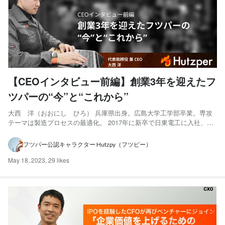
【CEOインタビュー前編】創業3年を迎えたフ
ツパーの“今”と“これから”
大西 洋（おおにし ひろ） 兵庫県出身。広島大学工学部卒業。専攻
テーマは製造プロセスの最適化。 2017年に新卒で日東電工に入社、
ICT部門の法人営業に従事。 退社後はWebサービスを開発し、イスラエ
ルで起業を試みるも失敗。 その後工場向けAI/IoTベンチャーの事業開発
フツパー公認キャラクター Hutzpy（フツピー）
グループリーダーを経て、2020年4月にフ...
May 18, 2023
,
29 likes