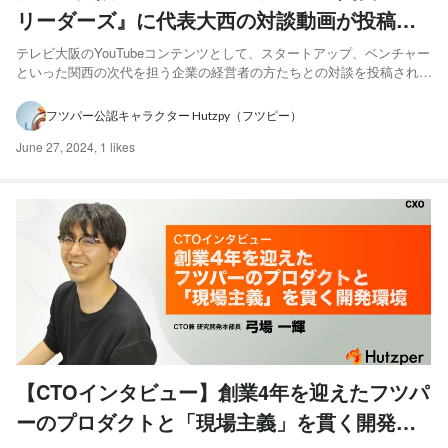
リーダーズ』に代表大西の対談動画が投稿さ
れました！
テレビ大阪のYouTubeコンテンツとして、スタートアップ、ベンチャー
といった関西の次代を担う企業の経営者の方たちとの対談を投稿されて
いる『関西NEOリーダーズ』にフツパー代表大西が取材いただいた動
画が公開されました！ こちらは、成功の秘訣や新たな道を切り開く発
フツパー公認キャラクター Hutzpy（フツピー）
想法、なかなか言えない苦労話などを赤裸々に語る企画と...
June 27, 2024
,
1 likes
【CTOインタビュー】創業4年を迎えたフツパ
ーのプロダクトと「現場主義」を貫く開発環