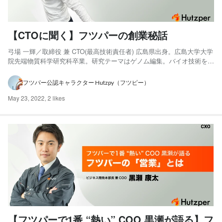
【CTOに聞く】フツパーの創業秘話
弓場 一輝／取締役 兼 CTO(最高技術責任者) 広島県出身。広島大学大学
院先端物質科学研究科卒業。研究テーマはゲノム編集。バイオ技術を主
体とした専門分野の研究を行う中で、機械学習及び深層学習周辺の技術
を習得。学生時代に複数のAIモデル構築を経験し、新卒で共同創業。
フツパー公認キャラクター Hutzpy（フツピー）
NVIDIA「GTC 2020」登壇実績あり。 ...
May 23, 2022
,
2 likes
【フツパーで1番 “熱い” COO 黒瀬が語る】フ