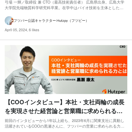
境
弓場 一輝／取締役 兼 CTO（最高技術責任者） 広島県出身。広島大学
大学院先端物質科学研究科卒業。在学中はバイオ技術を主体とした専
門分野の研究を行う一方、機械学習及び深層学習周辺の技術を習得
し、複数のAIモデル構築を経験。新卒でフツパーを共同創業。
フツパー公認キャラクター Hutzpy（フツピー）
NVIDIA「GTC 2020」登壇、「Startup CTO ...
April 05, 2024
,
6 likes
【COOインタビュー】本社・支社両輪の成長
を実現させた経営論と営業職に求められる力
とは
前回のインタビューから1年以上経ち、2023年6月に関東支社に異動し
活躍されているCOOの黒瀬さんに、フツパーの営業に求められる力や
今後の目標についてお話しを聞きました。 黒瀬 康太 取締役/COO(最