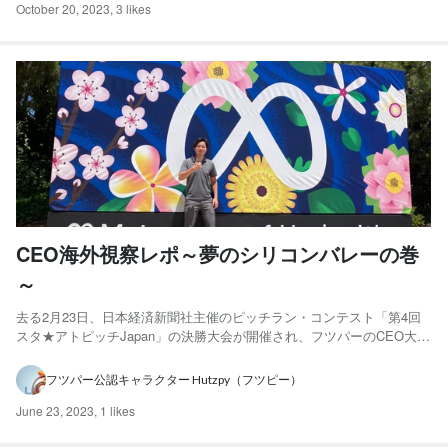
October 20, 2023
,
3 likes
CEO海外視察レポ～夢のシリコンバレーの巻
～
去る2月23日、日本経済新聞社主催のピッチラン・コンテスト「第4回
スタ★アトピッチJapan」の決勝大会が開催され、フツパーのCEO大西
が準グランプリを受賞しました！ このコンテストは、全国各地で萌芽
する有望なスタートアップとアトツギベンチャーによる、日本経済新
フツパー公認キャラクター Hutzpy（フツピー）
聞社主催のピッチラン・コンテストで、全国で合計123...
June 23, 2023
,
1 likes