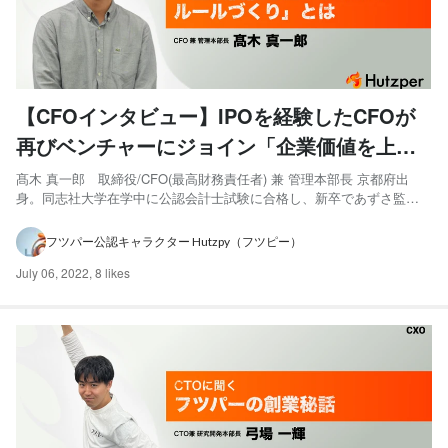
【CFOインタビュー】IPOを経験したCFOが
再びベンチャーにジョイン「企業価値を上げ
るためのルールづくり」とは
髙木 真一郎 取締役/CFO(最高財務責任者) 兼 管理本部長 京都府出
身。同志社大学在学中に公認会計士試験に合格し、新卒であずさ監査
法人大阪事務所へ入所。上場会社、IPO準備会社、IFRS適用会社の監
査やIFRS導入、内部統制構築アドバイザリー業務等に従事したのち、
フツパー公認キャラクター Hutzpy（フツピー）
事業会社にて執行役員経理マネージャーとしてマザ...
July 06, 2022
,
8 likes