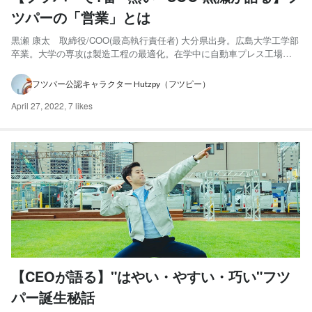
ツパーの「営業」とは
黒瀬 康太 取締役/COO(最高執行責任者) 大分県出身。広島大学工学部
卒業。大学の専攻は製造工程の最適化。在学中に自動車プレス工場の
現場作業を経験。新卒で日本IBMに入社し、コンサルティング営業とし
て多数のAI導入案件で顧客課題を解決。クライアントエクスペリエン
フツパー公認キャラクター Hutzpy（フツピー）
スアワード3度受賞。後に共同創業。 どのような経...
April 27, 2022
,
7 likes
【CEOが語る】"はやい・やすい・巧い"フツ
パー誕生秘話