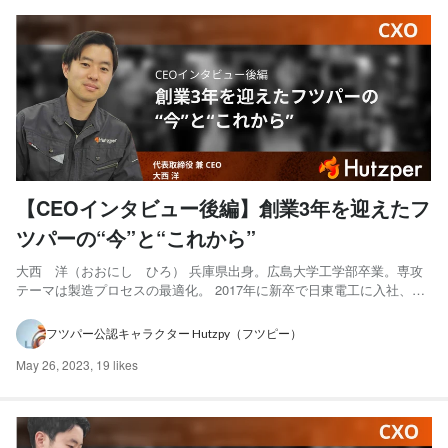
【CEOインタビュー後編】創業3年を迎えたフ
ツパーの“今”と“これから”
大西 洋（おおにし ひろ） 兵庫県出身。広島大学工学部卒業。専攻
テーマは製造プロセスの最適化。 2017年に新卒で日東電工に入社、
ICT部門の法人営業に従事。 退社後はWebサービスを開発し、イスラエ
ルで起業を試みるも失敗。 その後工場向けAI/IoTベンチャーの事業開
フツパー公認キャラクター Hutzpy（フツピー）
発グループリーダーを経て、2020年4月にフ...
May 26, 2023
,
19 likes