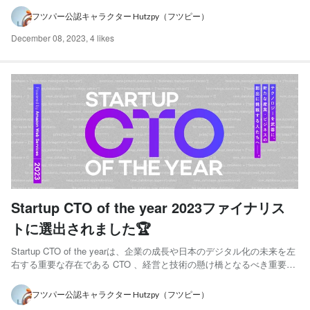
高執行責任者) 大分県出身。広島大学工学部卒業。大学の専攻は製造工
フツパー公認キャラクター Hutzpy（フツピー）
程の最適化。在学中に自動車プレス工場の現場作業...
December 08, 2023
,
4 likes
Startup CTO of the year 2023ファイナリス
トに選出されました🏆
Startup CTO of the yearは、企業の成長や日本のデジタル化の未来を左
右する重要な存在である CTO 、経営と技術の懸け橋となるべき重要な
ポストでありながら、 CEO や COO などビジネスサイドの方々のよう
に表彰される場が少ないことを受け、2014年に開始された CTO にスポ
フツパー公認キャラクター Hutzpy（フツピー）
ットライトを当...