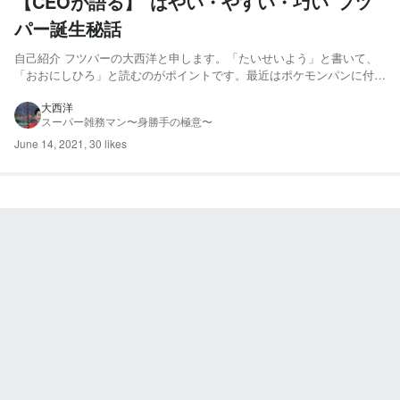
【CEOが語る】"はやい・やすい・巧い"フツ
パー誕生秘話
自己紹介 フツパーの大西洋と申します。「たいせいよう」と書いて、
「おおにしひろ」と読むのがポイントです。最近はポケモンパンに付い
ているポケモンシールの採集にハマってます。 兵庫県出身の現在26
歳。広島大学工学部卒業。専攻テーマは製造プロセスの最適化。 2017
大西洋
スーパー雑務マン〜身勝手の極意〜
年に新卒で日東電工に入社、ICT部門の法人営業に従事。...
June 14, 2021
,
30 likes