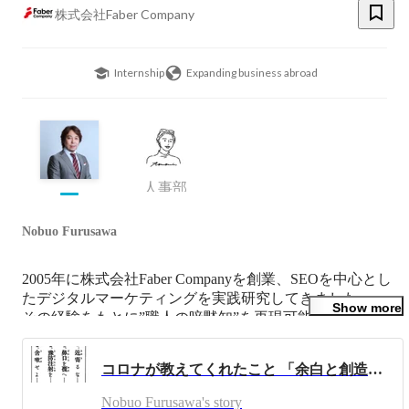
株式会社Faber Company
Internship
Expanding business abroad
人事部
Nobuo Furusawa
2005年に株式会社Faber Companyを創業、SEOを中心とし
たデジタルマーケティングを実践研究してきました。

Show more
その経験をもとに”職人の暗黙知”を再現可能な形に興し、
広くあまねく活用してもらえるよう、2015年に
MIERUCA（https://mieru-ca.com/）としてプロダクト化、
コロナが教えてくれたこと 「余白と創造」「ご縁と絆」
1700社超のご契約（アクティブ）を頂戴しています。

近い将来、

Nobuo Furusawa's story