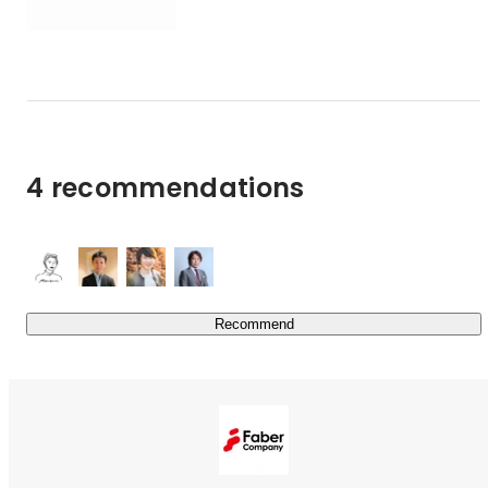
また近年では新規事業の立ち上げにも積極的に投資し、

・コンバージョン改善支援事業「ミエルカヒートマップ」

・Webマーケターのマッチング事業「ミエルカコネク
ト」

・地域ビジネス向けウェブマーケティングツール「ローカ
ルミエルカ」

4 recommendations
・企業内のデジタル化を社員教育を支援する事業「デキル
カ」

・動画SEO事業

等々、多くの事業「ミエルカシリーズ」を生み出し、点か
ら面へと領域を広げています。
Recommend