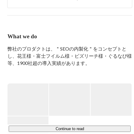
●人知を自由に貸し借り出来る「知の図書館」を創り、知
の流通構造を変えたい

●海を渡ること

を浪漫とし、共に成し遂げる仲間を探しています。
What we do
弊社のプロダクトは、＂SEOの内製化＂をコンセプトと
し、花王様・富士フイルム様・ビズリーチ様・ぐるなび様
等、1900社超の導入実績があります。

「ミエルカSEO」は、クライアントがSEOを内製化する上
で重要となるユーザーの検索ニーズや競合企業のSEOの分
析、自社SEOの課題抽出等、様々な情報を＂見える化＂し
ます。また、当社の職人（Webのエキスパート）による
多種多様な勉強会を通じたクライアントのWebマーケタ
ー育成、コンサルティングもワンストップで提供し、
Faber Companyだからこそなし得る骨太なご支援を実現し
ています。

Continue to read