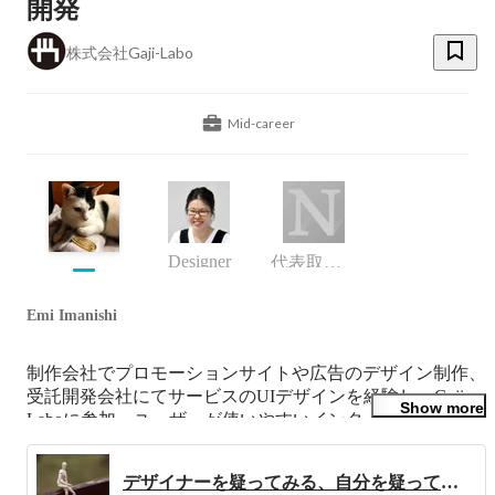
開発
株式会社Gaji-Labo
Mid-career
Designer
代表取締役、フロントエンドエンジニア
Emi Imanishi
制作会社でプロモーションサイトや広告のデザイン制作、
受託開発会社にてサービスのUIデザインを経験し、Gaji-
Show more
Laboに参加。ユーザーが使いやすいインターフェースデ
ザインづくりと、フロントエンドで実現するUIデザイン
の橋渡しについて考えます。

デザイナーを疑ってみる、自分を疑ってみる
実際にインターフェースを試したりフィクションの世界の