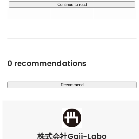
・ フロントエンド開発

Continue to read
・ UIデザイン

・ チームとプロセス支援

私たちの目指すビジョン「手ざわりのいいUI」につい
て、またGaji-Laboという会社の姿について、もっと知り
たい方は役員が語ったこちらの記事も、どうぞ読んでみて
0 recommendations
ください。

◆Gaji-Laboが目指す“手ざわりのいいUI”とは——創業時か
Recommend
https://www.gaji.jp/about/officer-message-001
◆「会社」とはそもそも何だろう？ メンバーが生きやすく
なる、「ちょうどいいカプセル」としてのGaji-Laboのあ
https://www.gaji.jp/about/officer-message-002
株式会社Gaji-Labo