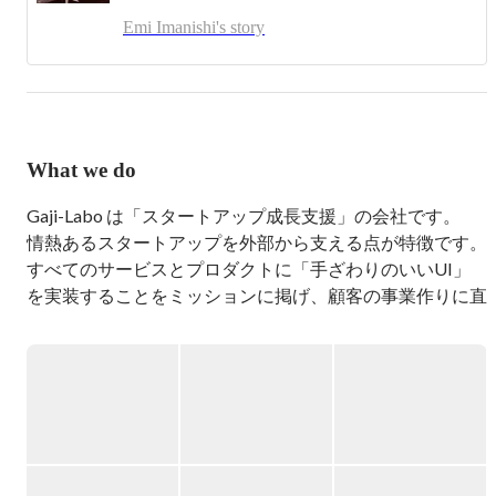
UIにヒントをえたりしながら、心地よく使えるデザイン
Emi Imanishi's story
を考えるのが好き。
What we do
Gaji-Labo は「スタートアップ成長支援」の会社です。

情熱あるスタートアップを外部から支える点が特徴です。

すべてのサービスとプロダクトに「手ざわりのいいUI」
を実装することをミッションに掲げ、顧客の事業作りに直
接コミットします。

現在は新規事業やサービスおよびプロダクト開発に取り組
む顧客に対して、以下の3つの領域を柱にしたサービス提
供をしています。これらは、すべて「手ざわりのいい
UI」を実装するための切り口です。
