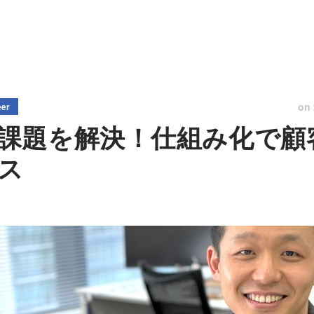
on
eer
課題を解決！仕組み化で顧
ス