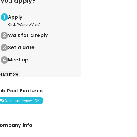
you apply?
Apply
Click "Want to Visit"
Wait for a reply
Set a date
Meet up
Learn more
ob Post Features
Online interviews OK
ompany info