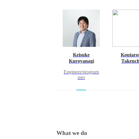
Keisuke
Koutaro
Kuroyanagi
Takeuch
Engineer/program
mer
What we do