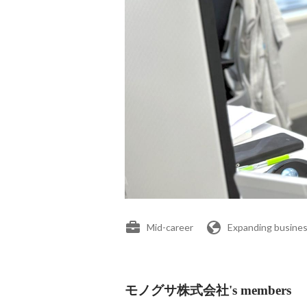
Mid-career
Expanding busines
モノグサ株式会社's members