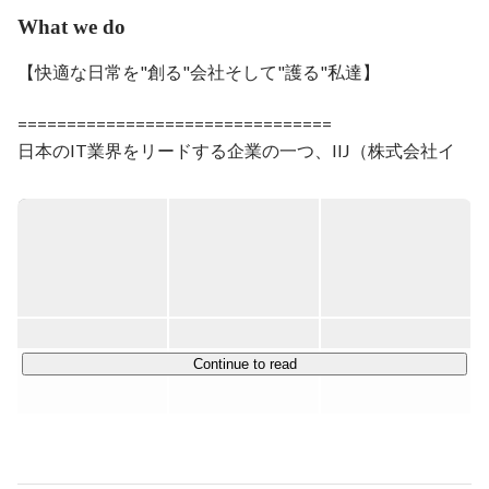
What we do
【快適な日常を"創る"会社そして"護る"私達】

================================

日本のIT業界をリードする企業の一つ、IIJ（株式会社イ
ンターネットイニシアティブ）

IIJグループのサービスは、大手・中堅企業や官公庁を中
心に約13,000社のお客様に導入され、その信頼性に高い評
価をいただいています。

11社のグループ会社を持っている大規模な組織で、その
中の一つが当社「IIJプロテック」です。

Continue to read
当社は法人向けのシステム運用、サービスサポート業務を
中心に幅広くアウトソーシング事業を展開しています。

そんなIIJプロテックの強みは”特定の業種・業界や業務内