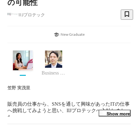
の可能性
IIJプロテック
New Graduate
Business (Finance, HR etc.)
笠野 実茂里
販売員の仕事から、SNSを通して興味があったITの仕事
へ挑戦してみようと思い、IIJプロテックへ入社しまし
Show more
た。

まだまだ新しいことが多いですが、日々覚えることが楽
しいです。