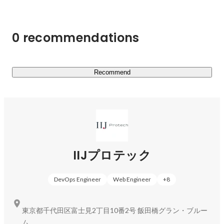
容に偏らず、様々な分野の案件に対応”していることで
す。

業種・業界・業務内容等、何かに特化しているアウトソー
0 recommendations
シング・SES系の事業が多いですが、弊社は「特化しな
い」戦略を採ることでマルチに対応しています。

================================

Recommend
▼IIJプロテックの事業

・システム設計・構築

長年培ったノウハウで、お客様企業のIT資産・運用を最適
化し、サーバ、ネットワークなどの各種機器の選定・導入
作業、アプリケーションインストール、システムテストな
IIJプロテック
どを的確に遂行するための総合的なソリューションを提供
します。

DevOps Engineer
Web Engineer
+
8
・システム開発事業

ビジネスが変化するように、企業ニーズもそれに応じて変
東京都千代田区富士見2丁目10番2号 飯田橋グラン・ブルー
化します。

ム