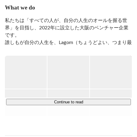
ントとして企業の採用支援などを経験した後に、M＆A
What we do
した子会社のUnistyle株式会社に出向し、営業責任者と
して営業組織の立ち上げ、営業戦略の立案、事業推進、
私たちは「すべての人が、自分の人生のオールを握る世
Biz側の採用や人事なども管掌し事業の成長を牽引。

界」を目指し、2022年に設立した大阪のベンチャー企業
その後、株式会社irodasにて取締役COOとして経営戦
です。

略、事業推進、PM、採用人事など多岐にわたり管掌。

誰しもが自分の人生を、Lagom（ちょうどよい、つまり最
株式会社プレイドに所属しSaaSのCX Platform KARTEの
運営や導入支援などSales Developmentからsales業務など
適）なliv（人生=生き方、働き方）だと誇る助けとなるた
に従事。

めに、新たなきっかけを提供し続けられる企業を目指して
現在は株式会社Lagomlivを設立し複数の事業を展開中。
まいります。

◆展開しているサービス

￣￣￣￣￣￣￣￣￣￣

PERSONAL(個人) / ORGANISATION(組織) / SPACE(場所) 
の3つの観点から事業を展開しており、現在はキャリア支
Continue to read
援事業 / DX化支援事業 / ライフスタイル事業などを行って
おります。

その中で、現在のメイン事業は「Lagomliv.career」。
