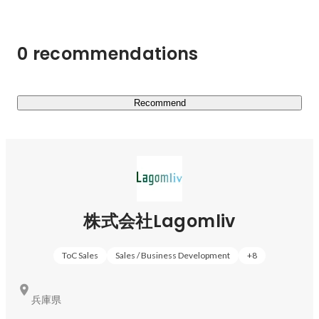
「20代から30代のキャリア」を支援する転職支援事業に
なります。

0 recommendations
□Lagomliv.careerとは

最適な人生を選び取るための過程にあるキャリアや転職の
支援を行います。

その中で特にキャリアの土台となる20代から30代のキャ
Recommend
リアと転職の支援に特化しております。今後のキャリアに
不安や悩みをもったり、次のキャリアステップをどうする
べきか考えたりすると思います。

そんな時に自分と似たような経歴を先に歩んだ人にキャリ
アや転職の相談をすることができることによって、今まで
になかった新しい選択やきっかけを提供できると思ってい
株式会社Lagomliv
ます。

実際に経験した人から話を聞いたり、その人に相談するに
ToC Sales
Sales / Business Development
+
8
越したことはない。

□Lagomliv.careerの特徴

兵庫県
①自分と似たような経歴を先に歩んだ人にキャリア、転職