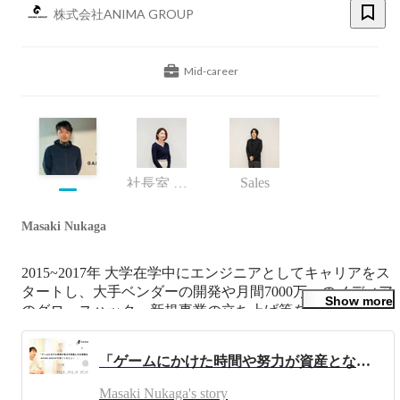
株式会社ANIMA GROUP
Mid-career
Sales
社長室 Culture Design & Experience 責任者
Masaki Nukaga
2015~2017年 大学在学中にエンジニアとしてキャリアをス
タートし、大手ベンダーの開発や月間7000万pvのメディア
Show more
のグロースハック、新規事業の立ち上げ等を行ないまし
た。

「ゲームにかけた時間や努力が資産となる常識をつくる」ANIMA GROUP代表インタビュー
事業を通じて誰かの人生の可能性を広げ、人々が"好
き"や"得意"を最大限発揮できる社会をつくっていくこと
Masaki Nukaga's story