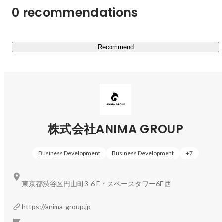
どの動きがあり、今まさに「ゲーム業界は変革期を迎えて
0 recommendations
いる」と言えます。

「ゲームを楽しみ続けられるライフスタイル」を私たちと
Recommend
ともに創りませんか？

■ 新規サービス開発企業

2022年のグループ化以降『"好き"や”得意”であふれる社会
を実現する』ために様々な新規事業に取り組んでいます。
そして、多くの新規事業を立ち上げていくにあたって私た
株式会社ANIMA GROUP
ちが大切にしている軸があります。

Business Development
Business Development
+
7
① 事業責任者にとっての『"好き"や”得意”』と向きあえる

② 安心して、大きく挑戦できる環境を用意する

③ 成功した際には、大きなリターンを受け取れる

東京都渋谷区円山町3-6 E・スペースタワー6F 西
https://anima-group.jp
これらを大切にした上で、「挑戦したい」と考えている人
が「前向きな気持ち」で取り組めるようサポートしていま