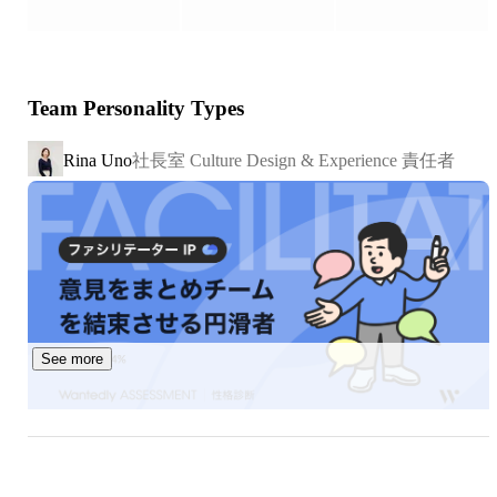
今後も誰かの「制約」を取り払うため、真摯に取り組み続
けることで三方よしの成長を目指していきます。

Team Personality Types
【グループ紹介】

■ ゲームデータのマーケットプレイス企業

社長室 Culture Design & Experience 責任者
Rina Uno
私たちは『ゲームにかけた時間や努力が資産となる常識を
つくる』ため、ゲームに関わるすべての人が「自分の努力
した時間」をお金に変えたり、「自分自身の得意で生活す
る」ことができるようにしたいと考えております。

そのため「アカウントやアイテムの売買」だけでなく、
「ゲームプレイの代行」を募集・依頼できる機能なども提
供しています。また、登録者数は100万人を大きく超えて
See more
おり、同領域の中でも後発ながら急成長しているサービス
となっています。

2020年代に入り「デジタル所有権の成立可能性」「ブロ
ックチェーンゲーム誕生と新たなガイドラインの制定」な