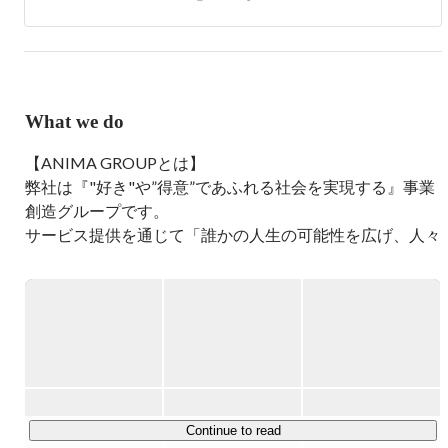
を目指し、領域問わずチャレンジしていきます。
What we do
【ANIMA GROUPとは】

弊社は『"好き"や”得意”であふれる社会を実現する』事業
創造グループです。

サービス提供を通じて「誰かの人生の可能性を広げ、人々
が"好き"や"得意"を最大限発揮できる社会」をつくってい
くことを目指し、領域問わず挑戦しています。

2016年の創業から常に挑戦を続けることで、高い成長率
と増収増益を達成してきました。創業から日は浅いもの
の、既に一般的な上場企業（グロース市場）の売上・利益
水準となっています。

Continue to read