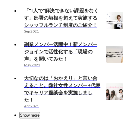
「"1人で"解決できない課題をなく
す」部署の垣根を超えて実施する
シャッフルランチ制度のご紹介！
Sep 2021
副業メンバー活躍中！新メンバー
ジョインで活性化する「現場の
声」を聞いてみた！
May 2021
大切なのは「おかえり」と言い合
えること。弊社女性メンバー+代表
でキャリア座談会を実施しまし
た！
Apr 2021
Show more