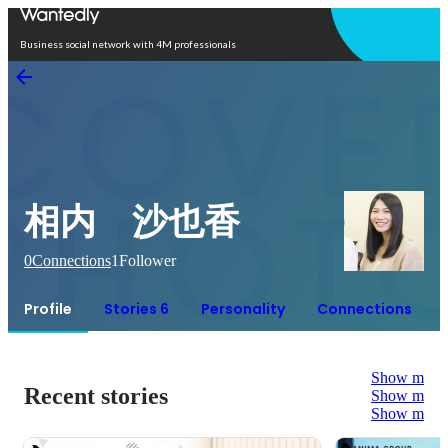
Open in app
Business social network with 4M professionals
相内 沙也香
0
Connections
1
Follower
Profile
Stories 6
Personality
Connections
Show more
Recent stories
Show more
Show more