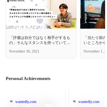
「評価は自分ではなく相手がするも
「当たり前の
の」そんなスタンスを持っていても2
いところから
度の挫折とジョブチェンジを経験し
ョンにも繋が
November 30, 2021
November 1, 2
たメンバーインタビュー
についてご紹
Personal Achievements
wantedly.com
wantedly.com
「当たり前のことに感謝し、
SI・フリーランス