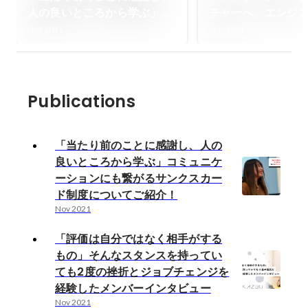
人の良いところから学ぶ」コ
チャーへ。エンジ
ミュニケーションにも繋がる
PMが語る会社とサ
Nov 2021
Mar 2021
サンクスカード制度について
魅力
ご紹介！
Publications
「当たり前のことに感謝し、人の
良いところから学ぶ」コミュニケ
ーションにも繋がるサンクスカー
ド制度についてご紹介！
Nov 2021
「評価は自分ではなく相手がする
もの」そんなスタンスを持ってい
ても2度の挫折とジョブチェンジを
経験したメンバーインタビュー
Nov 2021