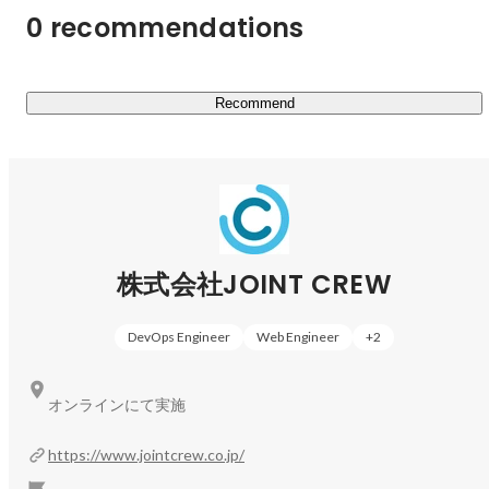
0 recommendations
Recommend
人事部
asuka udagawa
株式会社JOINT CREW
DevOps Engineer
Web Engineer
+
2
オンラインにて実施
https://www.jointcrew.co.jp/