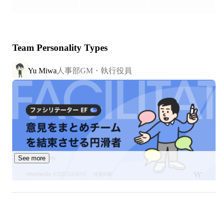
や、居住地に捉われないチーム編成で事業を推進している
のも強みの一つです。

JOINT CREWが大切にしているテーマは、次のとおりで
Team Personality Types
す。

人事部GM・執行役員
Yu Miwa
・安定した経営基盤を築き、持続的な価値を生み出し続け
る

・社員とその家族が、この会社で働いてよかったと心から
思える環境をつくる

このテーマを土台に、目標でもある「安心して一生働け
る、働いていきたいと思える環境を構築」することを目指
しています。

See more
人を大切にしながら、未来をつくる。それが私たち
JOINT CREWです。
麻生和弘
Business (Finance, HR etc.)