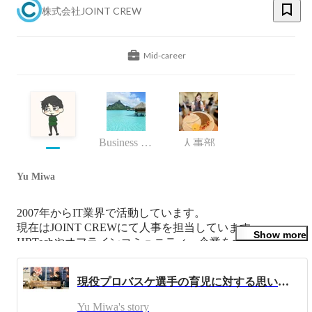
株式会社JOINT CREW
Mid-career
Business (Finance, HR etc.)
人事部
Yu Miwa
2007年からIT業界で活動しています。

現在はJOINT CREWにて人事を担当しています。

Show more
HRTechやオフラインコミュニティ、企業をオープンソー
ス化したB2Bビジネスに興味有。
現役プロバスケ選手の育児に対する思いとは？（新潟アルビレックスBB・綿貫瞬選手）
Yu Miwa's story