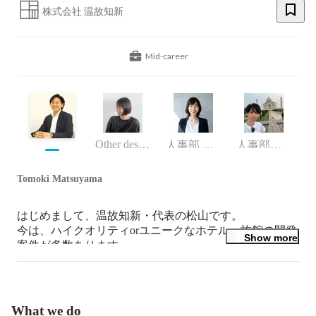
株式会社 温故知新
Mid-career
Other designer
人事部 ディレクター
人事部 人事企画グループ
Tomoki Matsuyama
はじめまして、温故知新・代表の松山です。

今は、ハイクオリティorユニークなホテル・旅館の開発
Show more
案件が多数あります。

私たちは、ホテル・旅館業界のフェラーリを目指してい
ます。

開発に携わりたい方、支配人候補の方など、前向きな方
と出会えることを楽しみにしております！
What we do