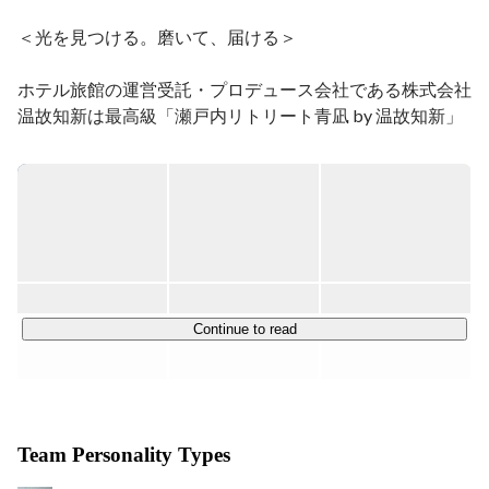
＜光を見つける。磨いて、届ける＞

ホテル旅館の運営受託・プロデュース会社である株式会社
温故知新は最高級「瀬戸内リトリート青凪 by 温故知新」
直営をはじめ多数の運営受託を行っています。

目的地となるようなホテルや旅館を創出し、多くのお客様
にお越しいただくこと。宿をショーケースとして地域の良
いものを発信し、その結果として地域の活性化に貢献する
ことを目指しております。

◎世界経済の成長によるインバウンド需要の増加。特にア
Continue to read
ジアに近い日本は地理的優位性があります。細りゆく内需
の中にあって、観光・宿泊業は数少ない成長産業となって
います。

Team Personality Types
【現在手がけている施設の一部】

◎「瀬戸内リトリート青凪 by 温故知新」愛媛県松山市。