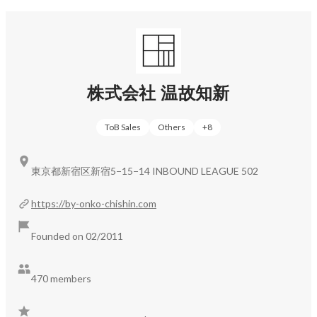
に残る。異国情緒漂うリゾートホテル。

◎「maison owl」山口県宇部市にある「1万年前からあり
そうで1万年後にもそこにありそうな。」というコンセプ
トで、建築家 石上純也設計。洞窟のようなレストラン。

株式会社 温故知新
◎「箱根 エモア・テラス by 温故知新」箱根ラリック美術
館内のカフェ＆レストラン。美術館の展示とコラボレーシ
ToB Sales
Others
+
8
ョンした期間限定のメニューや、実際に利用されていたオ
リエント急行の車輛内でカフェメニューを楽しんでいただ
ける施設をプロデュースしています。

東京都新宿区新宿5−15−14 INBOUND LEAGUE 502
https://by-onko-chishin.com
【これまでの実績とこれから】

◎旅館の震災復興プロジェクトを20件以上手掛けました。

Founded on 02/2011
◎新築・リノベを含め、長崎県五島、岡山県玉野、大阪
府、山口県宇部など全国でユニークプロジェクト進行中で
す。

470 members
◎ブランディング

◎ホームページ作成
