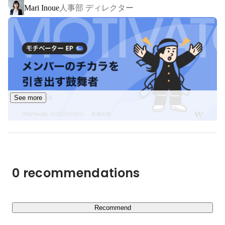
人事部 ディレクター
Mari Inoue
わずか7室のスモールラグジュアリーホテルです。安藤忠
雄設計。弊社第一号の直営施設。2016年上半期中四国エ
リア一休ランキング1位。ミシュランガイド2018で最高評
価である5レッドパビリオン獲得。

◎壱岐（福岡から1時間の離島）のスモールラグジュアリ
ーホテル「壱岐リトリート海里村上 by 温故知新」の運営

ミシュランガイドで５ブラックパビリオン獲得。

See more
◎「KEIRIN HOTEL 10 by 温故知新」一面のバンクビュー
と、その先に広がる瀬戸内海のオーシャンビューが絶景
の、競輪の世界観を随所に散りばめたエンタメホテル。直
力己 小山
人事部 人事企画グループ
島にもフェリーで20分、瀬戸内芸術祭の中継地点にもな
る立地。

0 recommendations
◎「五島リトリート ray by 温故知新」長崎の離島に2022
年夏に開業したスモールラグジュアリーホテル。キリスト
Recommend
教文化が根付く土地には、教会建築などの観光資源も豊富