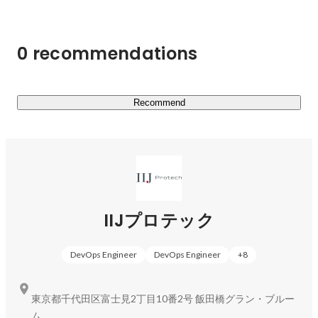
容に偏らず、様々な分野の案件に対応”していることで
す。

業種・業界・業務内容等、何かに特化しているアウトソー
0 recommendations
シング・SES系の事業が多いですが、弊社は「特化しな
い」戦略を採ることでマルチに対応しています。

================================

Recommend
▼IIJプロテックの事業

・システム設計・構築

長年培ったノウハウで、お客様企業のIT資産・運用を最適
化し、サーバ、ネットワークなどの各種機器の選定・導入
作業、アプリケーションインストール、システムテストな
IIJプロテック
どを的確に遂行するための総合的なソリューションを提供
します。

DevOps Engineer
DevOps Engineer
+
8
・システム開発事業

ビジネスが変化するように、企業ニーズもそれに応じて変
東京都千代田区富士見2丁目10番2号 飯田橋グラン・ブルー
化します。

ム