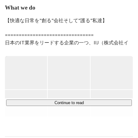
What we do
【快適な日常を"創る"会社そして"護る"私達】

================================

日本のIT業界をリードする企業の一つ、IIJ（株式会社イ
ンターネットイニシアティブ）

IIJグループのサービスは、大手・中堅企業や官公庁を中
心に約13,000社のお客様に導入され、その信頼性に高い評
価をいただいています。

11社のグループ会社を持っている大規模な組織で、その
中の一つが当社「IIJプロテック」です。

Continue to read
当社は法人向けのシステム運用、サービスサポート業務を
中心に幅広くアウトソーシング事業を展開しています。

そんなIIJプロテックの強みは”特定の業種・業界や業務内