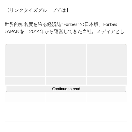
【リンクタイズグループでは】

世界的知名度を誇る経済誌"Forbes"の日本版、Forbes 
JAPANを　2014年から運営してきた当社。メディアとし
てはまだ若く、歴史あるブランドのイメージからは想像も
つかないほど、ベンチャーマインドとスピード感溢れる社
風です。

2019年8月にはメンズファッション誌として圧倒的な支持
を獲得し続けている『OCEANS』の運営会社、株式会社
ライトハウスメディアと、2020年4月にはメディア業界を
中心に企業のデジタル戦略支援を行うリンクタイズデジタ
ル株式会社と、グループ会社として事業連携しています。

Continue to read
【Forbes JAPAN事業】

アメリカで100年以上の歴史を持つ「Forbes」のミッショ
ンは、世界を変えていく人々・アイディア・テクノロジー
の情報を、富裕層経営者のコミュニティに発信していくこ