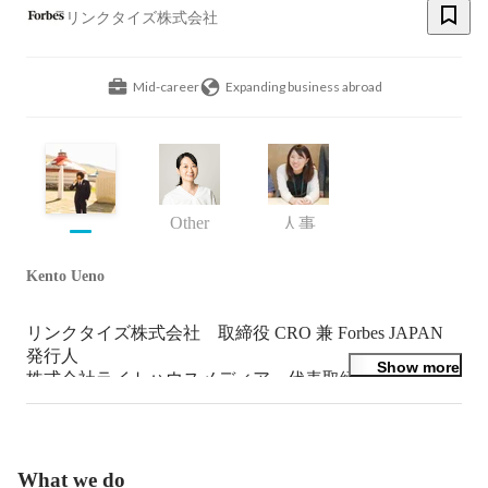
リンクタイズ株式会社
Mid-career
Expanding business abroad
Other
人事
Kento Ueno
リンクタイズ株式会社　取締役 CRO 兼 Forbes JAPAN 
発行人

Show more
株式会社ライトハウスメディア　代表取締役 兼 
OCEANS発行人

ベロシティ株式会社　取締役CRO
What we do