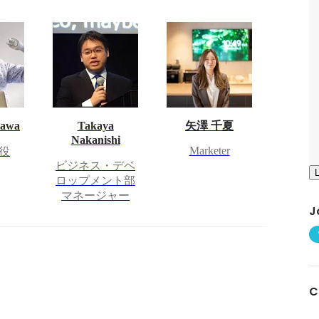
sawa
Takaya
矢澤 千夏
Nakanishi
Marketer
役
ビジネス・デベ
ロップメント部
マネージャー
J
C