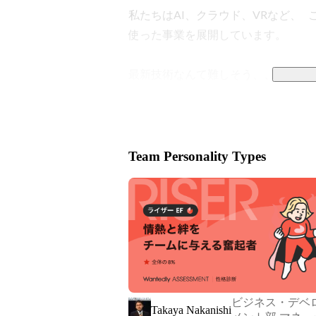
私たちはAI、クラウド、VRなど、
使った事業を展開しています。

最新技術なんて難しそう、、と感じ
そ、未経験からでも学んでいくことで
実際に当社のメンバーの8割が20代
未経験からAIエンジニア、クラウド
Team Personality Types
ニアとしての実務経験は一切不問です
具体的な事業内容として、下記の３つ
ーーー

１）クラウドサービスを企業に導入す
お客様の課題に対してクラウドを使
緒に考えて提案しています。多種多
ビジネス・デベ
Takaya Nakanishi
や、運用時のサポート業務を行います