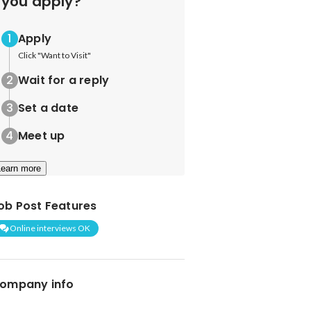
you apply?
Apply
Click "Want to Visit"
Wait for a reply
Set a date
Meet up
Learn more
ob Post Features
Online interviews OK
ompany info