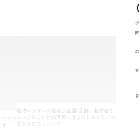
着物レンタルの店舗は全国7店舗。着物着て
の古き良き神社仏閣巡りはより日本らしい体
街とゲス
験を深めてくれます
です