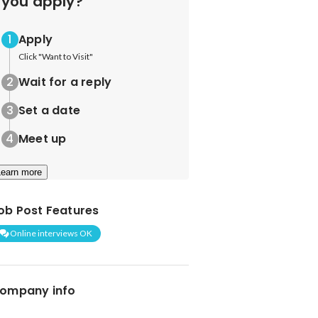
you apply?
Apply
Click "Want to Visit"
Wait for a reply
Set a date
Meet up
Learn more
ob Post Features
Online interviews OK
ompany info