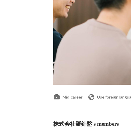
Mid-career
Use foreign langu
株式会社羅針盤's members