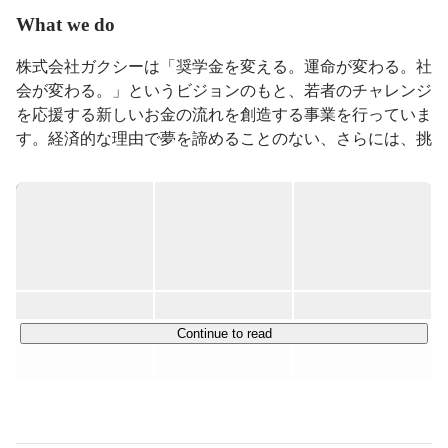
採用platform構築。2017年に同社を売却。日本の将来を
What we do
担う若者のために奨学金市場のDX化を目指した株式会
社ガクシーを2019年に設立。

株式会社ガクシーは「奨学金を変える。運命が変わる。社
会が変わる。」というビジョンのもと、若者のチャレンジ
以下、大事にしているクレドです。

を応援する新しいお金の流れを創造する事業を行っていま
挑戦し続けること

す。経済的な理由で夢を諦めることのない、さらには、挑
挑戦の無い仕事は我々の仕事ではない。

戦者が世の中を変革し、牽引していけるような社会の実現
挑戦の結果の失敗を責めることは決してしない。

を目指しています。

全てはお客様の為に

ついに大学生の55%にまで増えた奨学金利用者はもちろ
我々の仕事は、お客様の想像を超える満足が目標であ
ん、それら学生・保護者を多く抱える大学や自治体、さら
る。

それ以外の仕事をする必要はない。

にはさまざまな理由で奨学金を提供してくれる個人や企業
の方々すべてを巻き込んだ奨学金プラットフォームサービ
現場百回、現物百回

スを運営しています。

Continue to read
全ての答えは現場にある。迷ったら現場に足を運ぼう。

現在は、主に3つの事業を展開しています。

最速のスピードで

仕事の全てにおいてスピードを意識すること。

・奨学金情報サイト「ガクシー」の開発・運営

我々ベンチャーの武器はスピードである。

・奨学金運営管理システム「ガクシーAgent」および