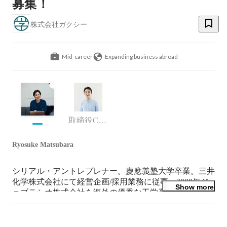
募集！
株式会社ガクシー
Mid-career
Expanding business abroad
取締役CMO
Ryosuke Matsubara
シリアル・アントレプレナー。慶應義塾大学卒業。三井
化学株式会社にて経営企画/採用業務に従事。2008年ジ
Show more
ョブテシオ株式会社を海外の優秀な工学系人材と日本企
業をマッチングする新しいビジネスモデルで創業。欧米
をはじめ中国/インドなど33地域270以上の大学にて高度
IT人材採用企画を立案・運営。海外在住ITエンジニアの