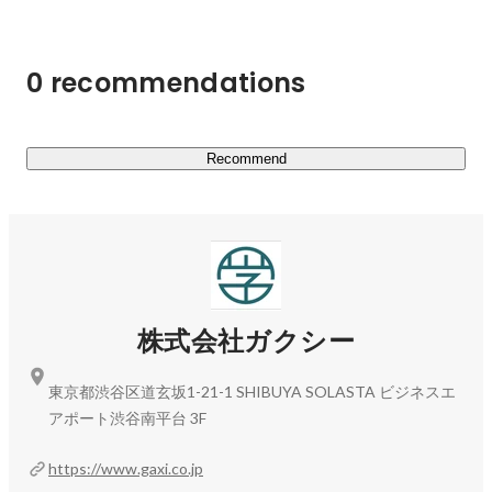
BPO（業務支援）の提供

PDCAサイクルをまわし、常に改善

・奨学金設立サービス「シン・奨学金」及び「奨学金設立
常に「よりよいものを」追求するこだわりを持ちPDCA
コンサルティング」

をまわそう。

0 recommendations
「前と同じ作業」は「悪」である。

学生・保護者向け奨学金情報サイト「ガクシー」は、
仕事の本質

2021年７月に提供開始し、2025年7月時点で41万人に登
自らの役割の本質を正しく理解し、それに基づいて仕事
録いただき1万7000万件の奨学金情報が掲載されており、
Recommend
をしよう。

日本最大規模の奨学金ポータルとなっています 。

例えば、営業本部メンバ-の仕事は

「営業」ではなく「売上を上げる」ことである。

学校・地方自治体・財団などの奨学金運営団体向けにはク
家族が一番大事

ラウド型奨学金運営管理システム「ガクシーAgent」およ
人生で最も大切なものは家族であることを忘れてはなら
びBPO（業務支援）を提供しています。「ガクシー
ない。
Agent」は2022年9月に提供開始し、2025年4月時点で200
株式会社ガクシー
を超える学校、財団、自治体にご利用いただいています。

東京都渋谷区道玄坂1-21-1 SHIBUYA SOLASTA ビジネスエ
奨学金に関わるステークホルダーである利用者、運営者、
アポート渋谷南平台 3F
資金提供者それぞれに対してサービスを提供し、奨学金業
界全体の変革を推進しています。

https://www.gaxi.co.jp