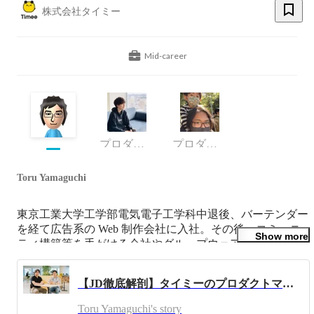
株式会社タイミー
Mid-career
プロダクトマネージャー
プロダクトマネージャー
Toru Yamaguchi
東京工業大学工学部電気電子工学科中退後、バーテンダー
を経て広告系の Web 制作会社に入社。その後、コミュニ
Show more
ティ構築等を手がける会社やグループウェアを販売する会
社のラボ勤務を経て、2009年DeNAに入社。入社後は
Mobageオープンプラットフォームの設計・開発を主な業
【JD徹底解剖】タイミーのプロダクトマネージャーとは？（前編）
務として、大手企業との協業案件も多く手がける。雑誌・
メディアへの執筆も多数。
Toru Yamaguchi's story