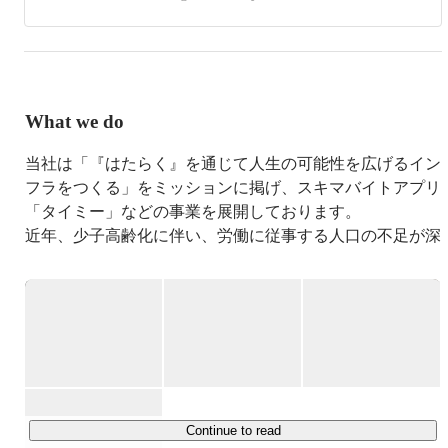
What we do
当社は「『はたらく』を通じて人生の可能性を広げるイン
フラをつくる」をミッションに掲げ、スキマバイトアプリ
「タイミー」などの事業を展開しております。

近年、少子高齢化に伴い、労働に従事する人口の不足が深
刻化し、それと同時に働き手に対する負荷が大きくなって
います。

当社が提供している「タイミー」は、人手不足の解消や職
場環境の改善など、企業が抱える「人」に関する経営課題
を解決することができます。 また、人々の働き方を根底
から変え、従来のアルバイトや派遣業界が抱えていた課題
を解決し、一人一人が好きな時に働き、様々な仕事を経験
することで人生の可能性を広げ、自分の時間をより豊かに
Continue to read