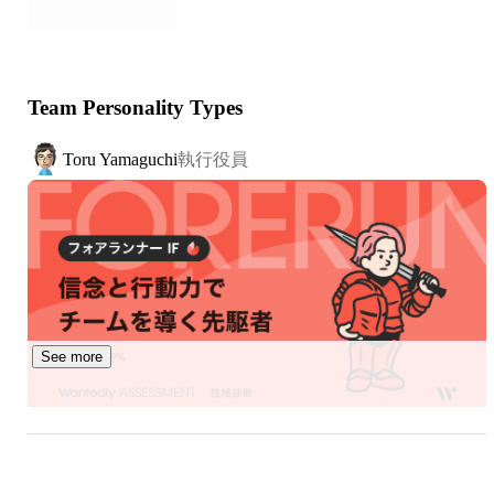
できる世界を目指します。

サービスリリースから約6年経過した現在、

・ワーカー数：1,270万人

Team Personality Types
・導入事業者数：215,000企業

・導入事業所数：417,000拠点

執行役員
Toru Yamaguchi
※2025年10月末時点

今後は、スポットワークをさらに世の中に広げることで国
内の労働市場における課題を解決することを主軸としつ
つ、「はたらく」に留まらない多様なアプローチで、「一
人ひとりの時間を豊かに」する挑戦を続けていきます。

See more
https://corp.timee.co.jp/special-recruit/
https://youtu.be/0JzkjwqK4Vg
プロダクトマネージャー
Kazuki Takaishi