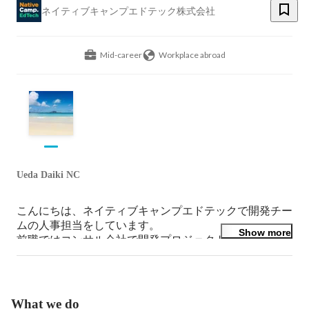
ネイティブキャンプエドテック株式会社
Mid-career
Workplace abroad
Ueda Daiki NC
こんにちは、ネイティブキャンプエドテックで開発チー
ムの人事担当をしています。

Show more
前職ではコンサル会社で開発プロジェクトに関わり、そ
の後、英語力を伸ばしたくてフィリピンへ飛び込みまし
た。現在はエンジニア採用やチームづくりに携わってい
ます。ご興味を持っていただけたら、お気軽にご連絡く
ださい！
What we do