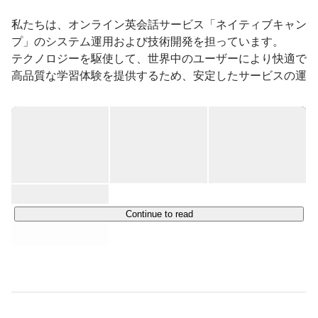
私たちは、オンライン英会話サービス「ネイティブキャン
プ」のシステム運用および技術開発を担っています。

テクノロジーを駆使して、世界中のユーザーにより快適で
高品質な学習体験を提供するため、安定したサービスの運
用と継続的な機能改善を行っています。

ネイティブキャンプは、アジアにおいて最も成長している
オンライン英会話サービスのひとつであり、個人向け・法
人向け・教育機関向けに、オンラインで英会話レッスンを
手頃な価格で提供しています。

世界各地に拠点を持ち、アジア・ヨーロッパ・北米地域に
おいてサービスを展開するなど、その規模は急速に拡大し
Continue to read
ています。

当社は、このグローバルな展開を技術面から支える中核拠
点としての役割を担い、日々進化を続けています。