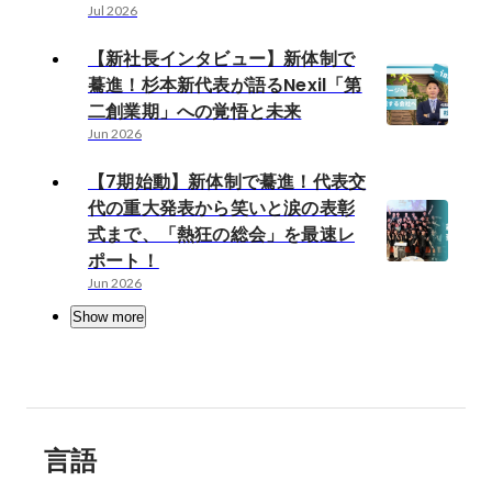
Jul 2026
【新社長インタビュー】新体制で
驀進！杉本新代表が語るNexil「第
二創業期」への覚悟と未来
Jun 2026
【7期始動】新体制で驀進！代表交
代の重大発表から笑いと涙の表彰
式まで、「熱狂の総会」を最速レ
ポート！
Jun 2026
Show more
言語