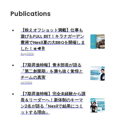
Publications
【映えオフショット満載】仕事も
遊びもFULL BET！キラナガーデン
豊洲でNexil夏の大BBQを開催しま
した！☀️🥩🥂
Aug 2026
【7期昇進特報】青木部長が語る
「第二創業期」を勝ち抜く覚悟と
チームの真実
Jul 2026
【7期昇進特報】完全未経験から課
長＆リーダーへ！新体制のキーマ
ン2名が語る「Nexilで結果にコミ
ットする理由」