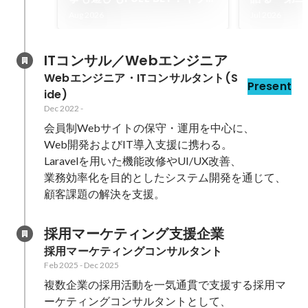
ガーデン豊洲でNexil夏の大
く覚悟とチ
Aug 2026
Jul 2026
BBQを開催しました！☀️🥩🥂
ITコンサル／Webエンジニア
Webエンジニア・ITコンサルタント(S
Present
ide)
Dec 2022
-
会員制Webサイトの保守・運用を中心に、

Web開発およびIT導入支援に携わる。

Laravelを用いた機能改修やUI/UX改善、

業務効率化を目的としたシステム開発を通じて、
顧客課題の解決を支援。
採用マーケティング支援企業
採用マーケティングコンサルタント
Feb 2025
-
Dec 2025
複数企業の採用活動を一気通貫で支援する採用マ
ーケティングコンサルタントとして、
