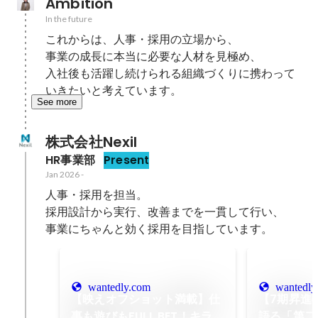
Ambition
In the future
これからは、人事・採用の立場から、

事業の成長に本当に必要な人材を見極め、

入社後も活躍し続けられる組織づくりに携わって
いきたいと考えています。
See more
株式会社Nexil
HR事業部
Present
Jan 2026
-
人事・採用を担当。

採用設計から実行、改善までを一貫して行い、

事業にちゃんと効く採用を目指しています。
wantedly.com
wantedly
【映えオフショット満載】仕
【7期昇進
事も遊びもFULL BET！キラナ
語る「第二