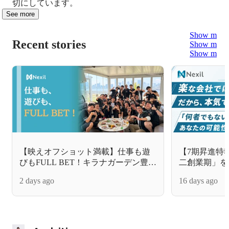
切にしています。
See more
Show more
Recent stories
Show more
Show more
【映えオフショット満載】仕事も遊
【7期昇進特
びもFULL BET！キラナガーデン豊洲
二創業期」を
でNexil夏の大BBQを開催しました！
の真実
2 days ago
16 days ago
☀️🥩🥂