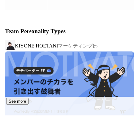
日本人特有の横向き眉や左右非対称の毛流れを、専用のク
リームで根本から整え、まるで“眉整形”のような自然で美
しい仕上がりを叶えます。性別を問わず支持され、セルフ
メイクの手間や悩みを大きく軽減できる、日常に寄り添う
Team Personality Types
ソリューションです。

マーケティング部
KIYONE HOETANI
そんなHBLは、2025年7月にブランド誕生から5周年を迎
え、初となる大規模なリブランディングを発表。

ロゴ・キービジュアル・タグラインを刷新し、“眉毛のリ
ーディングカンパニー”として、これまで以上に確かな存
在感を目指して進化を遂げています。

髪やまつげはプロに任せるのが当たり前になってきた中
で、眉毛だけが“自己処理”のままだった時代を塗り替えて
See more
きたHBL。

これからも、眉毛というパーツに光を当て、日々のメイク
や印象をポジティブに変えていく技術・サービスを提供し
続けていきます。
