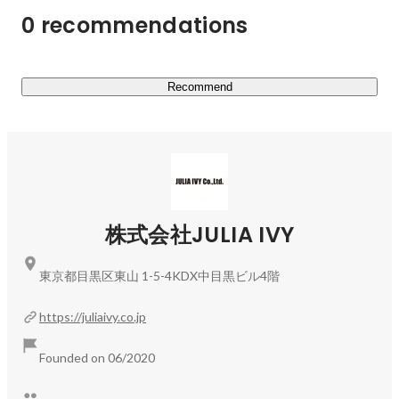
0 recommendations
●2025年、ついに生まれたプライベートブランド『HBL 
BEAUTY』

2025年1月、念願のPBブランド「HBL BEAUTY」をロー
Recommend
ンチ。

「眉が変われば、心が変わる。人生が変わる。」を体現す
るこのブランドは、プロの技術や知見を凝縮した“眉迷
子”のためのコスメです。

ブランドコンセプトは、

「小さな眉が生む、大きな力。」

株式会社JULIA IVY
HBL BEAUTYは、“自眉を美眉にする”新時代のアイブロウ
ブランドとして、多くの人の人生に寄り添っています。

東京都目黒区東山 1-5-4KDX中目黒ビル4階
「どんな眉が似合うか分からない」「朝のメイクが決まら
https://juliaivy.co.jp
ない」

そんな声に寄り添い、眉の悩みを希望に変えるプロダクト
Founded on 06/2020
は、使うたびに自信をくれ、日常に勇気と新しい挑戦をも
たらします。
