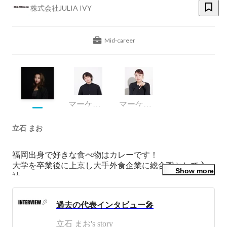
株式会社JULIA IVY
Mid-career
マーケティング部
マーケティング部
立石 まお
福岡出身で好きな食べ物はカレーです！

大学を卒業後に上京し大手外食企業に総合職として入
Show more
社。

入社後は店舗でお客様への接客を中心に学生アルバイト
への教育や店舗管理業務を行っていました。

過去の代表インタビュー🎤
キャリアの幅を広げたいと思い転職を決意。

両親から「眉毛はお店で整えてもらいなさい」と言われ
立石 まお's story