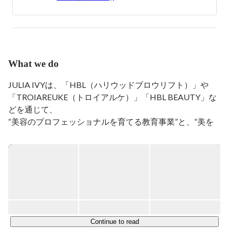
ていた私が、転職を考えだしたタイミングで”眉毛の会
社”JULIA IVYと出会いました。

PCスキルもバックオフィス経験もない中で会社初のバ
ックオフィスとしてJULIA IVYへ入社。

当初は総務を中心としたバックオフィス業務全般を一人
で行っていましたが、現在は仲間も増え人事・採用業務
What we do
を中心に行っています。

JULIA IVYは、「HBL（ハリウッドブロウリフト）」や
日本中の美容室や美容サロンでHBL施術が当たり前の
「TROIAREUKE（トロイアルケ）」「HBL BEAUTY」な
ように受けれる世界

眉毛をプロが整えてもらう事がスタンダードとなる世界

どを通じて、

HBLを通してみんながHappyになる世の中

“美容のプロフェッショナルを育てる教育事業”と、“美を
そんな世界を目指す会社のバックオフィスをやっていま
もっと身近にするブランドビジネス”を展開する会社で
す。

●HBL（ハリウッドブロウリフト）とは？

SNSやホットペッパービューティーでも注目を集めている
眉癖改善技術で、従来の「形を整えるだけの眉毛ケア」か
ら一歩進んだ、“毛流れから整える”次世代のアイブロウソ
リューションです。

Continue to read