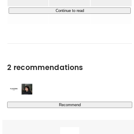
そしてAI領域・エンジニアリング領域全般のBtoBの教育
事業、累計1900万DLを突破したオリジナルマンガアプリ
Continue to read
「GANMA!（ガンマ）」などBtoCサービスの企画開発な
ど幅広い事業展開をしております。

グループ企業に所属する安定した事業基盤を持ちつつ、ス
タートアップ特有のスピード感や大きな裁量を合わせ持つ
ハイブリットな環境が特徴です。

【FLINTERSの強み】

2 recommendations
１、各種主要広告プラットフォーマーの認定パートナーで
ある

広告プラットフォーマーのAPIに関する知識、対応スピー
ド、関連するシステムの開発品質など、これまでの経験も
含め、認定をいただいているからこそ提供できることは多
いと考えています

Recommend
２、セプテーニグループの開発部門を担ってきた事で再現
性の高い開発実績がある

セプテーニには20年ほどに及ぶ蓄積されてきたデジタル
マーケティングのノウハウがあり、これをシステム化した