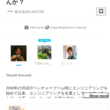
んか？
株式会社FLINTERS
Mid-career
Expanding business abroad
Selectable
Other engineer
エンジニア
Takashi Kawachi
2000年の渋谷ITベンチャーブーム時にエンジニアリングを
始めて以来、エンジニアリングを生業としています。ネッ
Show more
トワーク系、AR、ユーザー行動分析サービスなどを経
て、2017年にFLINTERSの前身であるセプテーニ・オリジ
ナルに入社。2018年から取締役CTOに就任。
