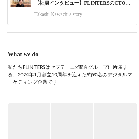
【社員インタビュー】FLINTERSのCTOが考える働きやすさ、技術向上のできる会社とは？
共著に実践Scala入門、翻訳書にRグラフィックスクックブ
ックなど。
Takashi Kawachi's story
What we do
私たちFLINTERSはセプテーニ×電通グループに所属す
る、2024年1月創立10周年を迎えた約90名のデジタルマ
ーケティング企業です。

現在は『新規コードの50％をAIで書く！』を掲げ、全社
員がAIを積極的に利用し業務効率・開発体験向上を目指
し、日々成長をしています。

メイン事業はソフトウェア領域においてWEBアプリ開
発、大規模データ基盤構築やAI技術を用いたデータ活用な
ど、様々なDX支援。
