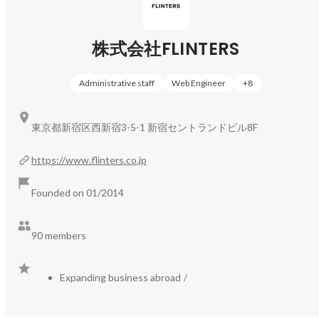
ものは私たちがターゲットとするお客様に活かしていただ
けるのではないかと考えています

株式会社FLINTERS
３、デジタルマーケティングに強い開発組織を持っている

子会社も含むと約200名の人材がおり、これも大きな強み
です。これまでの経験から学習コストが低く、人材が国内
Administrative staff
Web Engineer
+
8
外にいることで、価格競争力も付けることが出来ます。日
本とベトナムそれぞれの人材を活かした提案が可能です。

東京都新宿区西新宿3-5-1 新宿セントランドビル8F
【事業内容】

https://www.flinters.co.jp
・WEBアプリケーション開発

・モバイルアプリケーション開発

Founded on 01/2014
・データエンジニアリング

・AI

・DX
90 members
Expanding business abroad
/