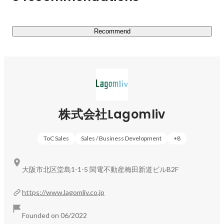
最適な人生を選び取るための過程にあるキャリアや転職の
支援を行います。

その中で特にキャリアの土台となる20代から30代のキャ
Recommend
リアと転職の支援に特化しております。今後のキャリアに
不安や悩みをもったり、次のキャリアステップをどうする
べきか考えたりすると思います。

そんな時に自分と似たような経歴を先に歩んだ人にキャリ
アや転職の相談をすることができることによって、今まで
になかった新しい選択やきっかけを提供できると思ってい
株式会社Lagomliv
ます。

実際に経験した人から話を聞いたり、その人に相談するに
ToC Sales
Sales / Business Development
+
8
越したことはない。

□Lagomliv.careerの特徴

大阪市北区堂島1-1-5 関電不動産梅田新道ビルB2F
①自分と似たような経歴を先に歩んだ人にキャリア、転職
の相談ができる

https://www.lagomliv.co.jp
②自らキャリア、転職の相談者を選ぶことができる

③弊社独自の審査基準を通過した各業界で管理職以上の経
Founded on 06/2022
験を積んだcareer changer（キャリアアドバイザー）のみ