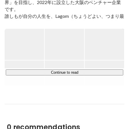
界」を目指し、2022年に設立した大阪のベンチャー企業
です。

誰しもが自分の人生を、Lagom（ちょうどよい、つまり最
適）なliv（人生=生き方、働き方）だと誇る助けとなるた
めに、新たなきっかけを提供し続けられる企業を目指して
まいります。

◆展開しているサービス

￣￣￣￣￣￣￣￣￣￣

PERSONAL(個人) / ORGANISATION(組織) / SPACE(場所) 
の3つの観点から事業を展開しており、現在はキャリア支
Continue to read
援事業 / DX化支援事業 / ライフスタイル事業などを行って
おります。

その中で、現在のメイン事業は「Lagomliv.career」。

「20代から30代のキャリア」を支援する転職支援事業に
なります。

0 recommendations
□Lagomliv.careerとは
