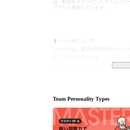
話・配信をメインにしたコミュニケ
アプリを運営しています！
▍ジャンボについて

ジャンボは、通話や配信を中心とし
貫して手がけています。さらに、リ
最近ではコミュニケーションアプリの
▍運営コンテンツについて

毎日約4万人のユーザーにご利用いた
ており、モバイルアプリやWebアプ
Team Personality Types
す。

▍チームについて

チームは現在43名(うち女性11名)