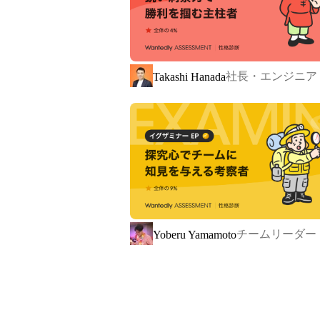
タマーサポート・デザイナー・マーケター)
サービス自体はリリースしてから10
社長・エンジニア
Takashi Hanada
Why we do
毎朝スタッフで進捗共有を行う「朝
っています！
チームリーダー
Yoberu Yamamoto
● ユーザーの方々に楽しんでもらうこ
● 同じチームのメンバーが仕事を通
大化すること

を目指しています！
