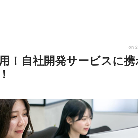
on
2
！自社開発サービスに携わる
！