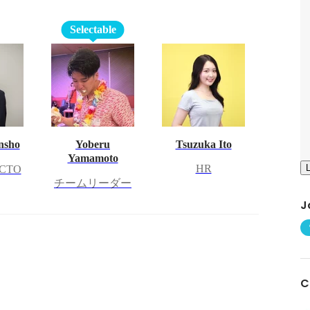
Selectable
nsho
Yoberu
Tsuzuka Ito
Yamamoto
HR
CTO
チームリーダー
J
C