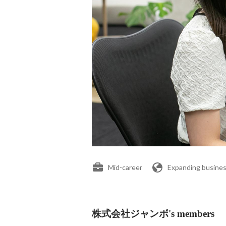
Mid-career
Expanding busines
株式会社ジャンボ's members