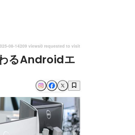
025-08-14
209 views
0 requested to visit
Androidエ