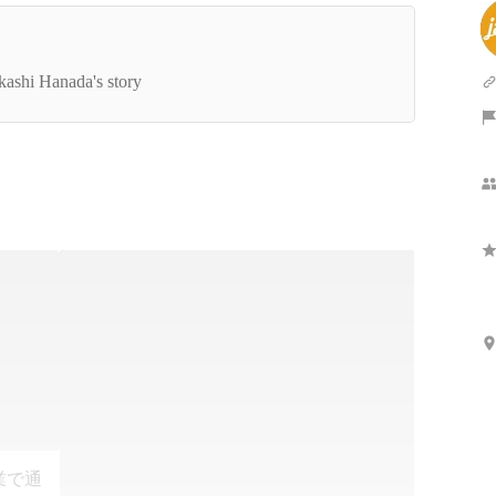
ャンボの働く環境・働き方について【会社紹介】
kashi Hanada's story
業で通