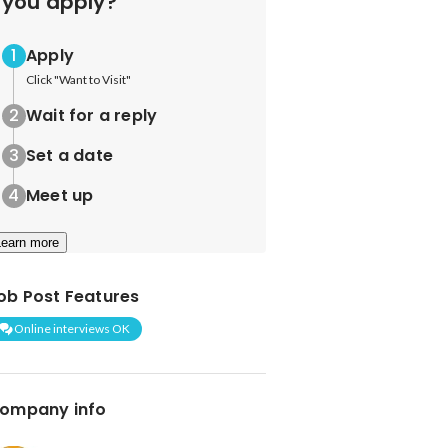
you apply?
Apply
Click "Want to Visit"
Wait for a reply
Set a date
Meet up
Learn more
ob Post Features
Online interviews OK
ompany info