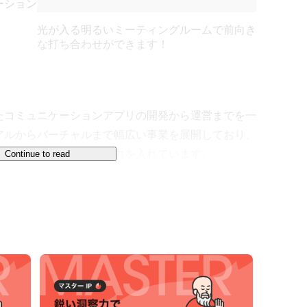
ーション
光が入る明るいミーティングルームで前向き
な打ち合わせができます！
たコミュニケーションアプリの開発から運営までを一
アルからバーチャルまで幅広い事業を展開しており、
海外市場への展開にも力を入れています。

Continue to read
だいています。現在、会員数は合計960万人を超え
リを含む15以上のアプリケーションを展開していま
ほどで、開発スタッフ(エンジニア)と運営スタッフ(カス