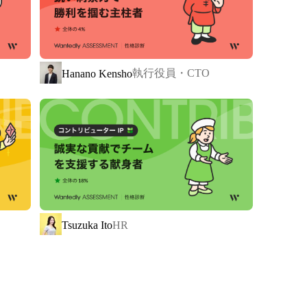
の比率は 5 : 5 です。

年ほど経過しており、事業拡大により2021年4月に会
執行役員・CTO
Hanano Kensho
会」を行
入社時期やチームの別け隔てなく、改善案な
どを出せる環境です！
Tsuzuka Ito
HR
と

してより良い生活を送れるよう、サービスの利益を最