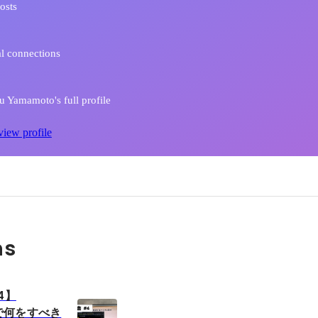
osts
l connections
 Yamamoto's full profile
view profile
ns
4】
teで何をすべき