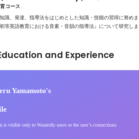
教育コース
知識、発達、指導法をはじめとした知識・技能の習得に努めま
初等英語教育における音素・音韻の指導法』について研究しま
Hidden: Education and Experience	
eru Yamamoto's
ile
n is visible only to Wantedly users or the user’s connections