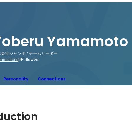
Yoberu Yamamoto
会社ジャンボ / チームリーダー
nnections
9
Followers
Personality
Connections
oduction