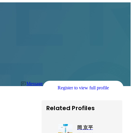
Message
Register to view full profile
Related Profiles
岡 京平