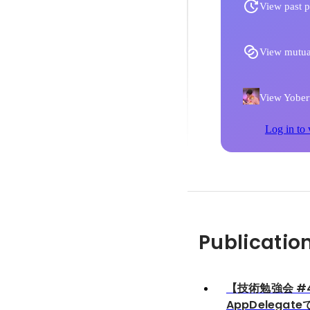
View past p
View mutua
View Yoberu
Log in to 
Publicatio
【技術勉強会 #
AppDelega