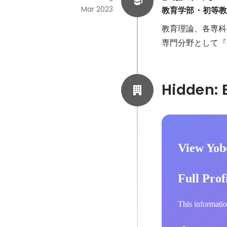
-
Mar 2023
教育学部・初等
教育理論、各専科
専門分野として『
View Yob
Full Prof
This informatio