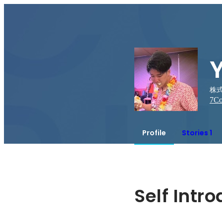
株式
7
Co
Profile
Stories 1
Self Intr