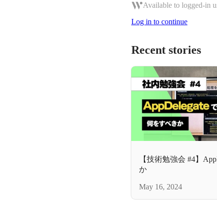
Available to logged-in u
Log in to continue
Recent stories
【技術勉強会 #4】App
か
May 16, 2024