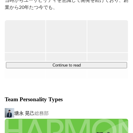
業から20年たつ今でも、

その考えはフェンリルの理念として受け継がれています。

デザイナーとエンジニアが妥協せず議論し、

1歩1歩最高のプロダクトに近づけていく環境は、フェン
リルの魅力となっています。

その結果、現在は「デザインと技術のプロ集団」として、

大手企業をはじめとする400社以上のクライアントと直接
コミュニケーションを取りながら、

600以上の新しい時代を創るモバイルアプリやウェブアプ
Continue to read
リの企画開発を行っています。

数多くのプロダクトで高い評価をいただき、

さまざまな業界のリーディングカンパニー各社と一緒に開
発する機会に恵まれてきました。

Team Personality Types
塘永 晃己
総務部
■ 自社プロダクト事例 

・ウェブブラウザ「Sleipnir」
https://www.fenrir-
inc.com/jp/sleipnir/