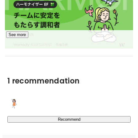
・ヘッドレスCMS「NILTO」
https://www.nilto.com/ja
・Apex Legends ™ でのコミュニケーションスペース
「WINNITY」
https://winnity.games/
・iPadのための絵コンテ制作アプリ「DROMI」
https://www.fenrir-inc.com/jp/dromi/
See more
・その他の自社プロダクト一覧　
https://www.fenrir-
inc.com/jp/product/
■ 共同開発プロダクト事例 

岩田 怜奈
総務部
特定の分野・業界に限らず、交通インフラ、エンタメ、モ
ビリティ、金融などの各業界の大手ナショナルクライアン
1 recommendation
トと共に、一般消費者向けアプリケーションから業務シス
https://www.fenrir-inc.com/jp/works/
Recommend