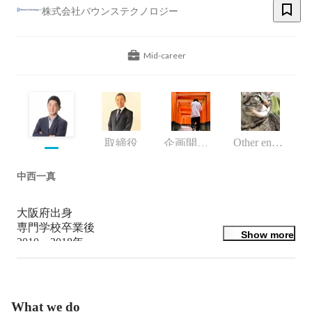
株式会社バウンステクノロジー
Mid-career
Other engineer
取締役
企画開発部/SES事業部
中西一真
大阪府出身

専門学校卒業後

Show more
2010～2018年

財務コンサルティング会社で企業再生支援業務や会社の
抱える問題を直接的に解決することに携わる。

そして2018年独立

What we do