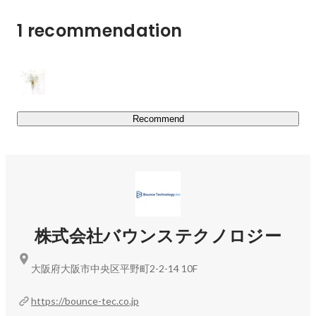
た、特に合理性を重視する流れもありますが、誰かのため
1 recommendation
に、シンプルにその場その場で必要とされてることを積み
上げていくことが何よりも大切にしています。

②ITスキル×人間力

変化が大きくかつスピーディに変化していく世の中におい
て、ITスキルを身につけることで、大きな武器を手に入れ
Recommend
ることができると考えております。元々、個々人が持ち合
わせてる人としての魅力に加えてITスキルを身につけるこ
とでこの荒波を乗り越えていけると信じております。

③自身の頭で考え切り開く力を

こうあるべき、こうすべきなどべき論が蔓延ってる印象が
株式会社バウンステクノロジー
ありますが、本質的には万人にとって一律すべきことなど
存在しないと思っています。誰かに頼るのではなく、自身
の頭で考え、やりたい事を自らで見つけ、そのやりたいこ
大阪府大阪市中央区平野町2-2-14 10F
との実現のためになにをする必要があるのかを考え、実践
することが大事と考えております。自分の頭で考え続け、
https://bounce-tec.co.jp