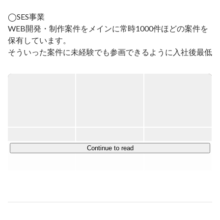
2022年　株式会社バウンステクノロジー　設立
◯SES事業

WEB開発・制作案件をメインに常時1000件ほどの案件を
保有しています。

そういった案件に未経験でも参画できるように入社後最低
6ヶ月は徹底して教育を実施します。

◯受託開発事業

大阪を中心に中小零細企業のコーポレートサイトの制作や
地場メーカー・問屋などのECサイトの構築などを行って
います。

Continue to read
＜バウンステクノロジーが大事にしているフィロソフィー
＞

①見返りありきではなく人に求められる事を

ギブアンドティフという言葉がありますが、ついつい、ギ
ブしたら、何かリターンがあるのかも、してあげたのだか
ら何かお返しがあるだろうとか考えがちだと思います。ま