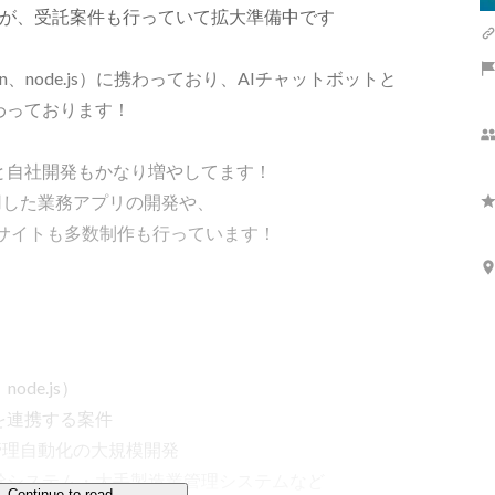
すが、受託案件も行っていて拡大準備中です

n、node.js）に携わっており、AIチャットボットと
っております！

自社開発もかなり増やしてます！

)を利用した業務アプリの開発や、

Webサイトも多数制作も行っています！

de.js）

連携する案件

業管理自動化の大規模開発

システム・大手製造業管理システムなど

Continue to read