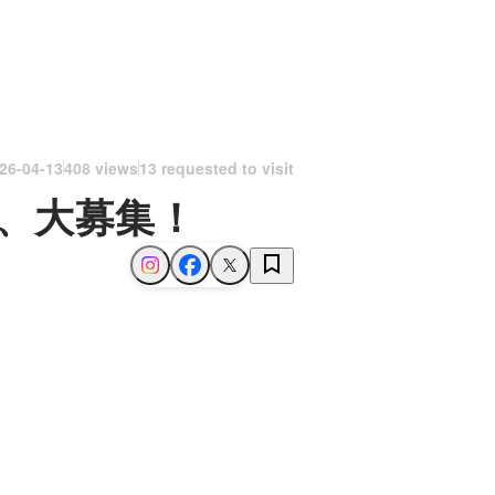
26-04-13
408 views
13 requested to visit
る方、大募集！