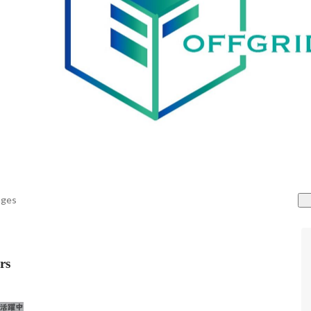
ages
rs