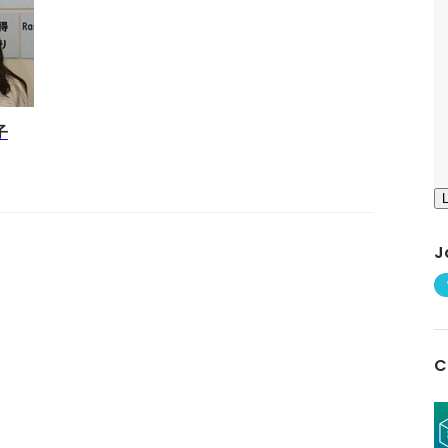
子
J
C