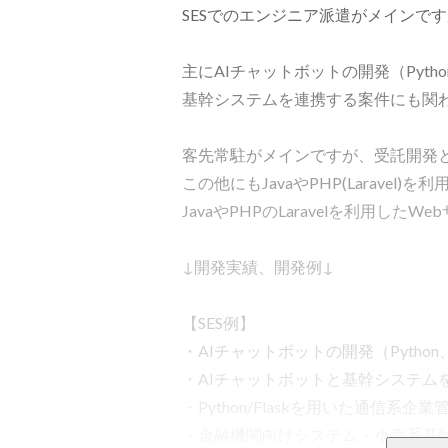
SESでのエンジニア派遣がメインで
主にAIチャットボットの開発（Pytho
基幹システムを連携する案件にも関わ
客先常駐がメインですが、受託開発と
この他にもJavaやPHP(Laravel
JavaやPHPのLaravelを利用した
↓開発実績、開発例↓

【SES例】

・AIチャットボットの開発（Python、no
・AIチャットボットと基幹システムを
・Python/Flaskを用いた通信系企
・金融機関向けシステム・小売系基幹