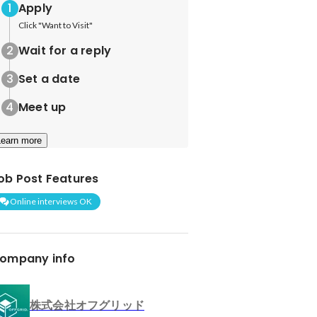
Apply
Click "Want to Visit"
Wait for a reply
Set a date
Meet up
Learn more
ob Post Features
Online interviews OK
ompany info
株式会社オフグリッド