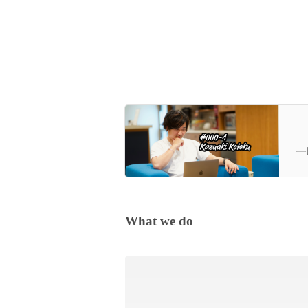
上
も
一暁
vo
What we do