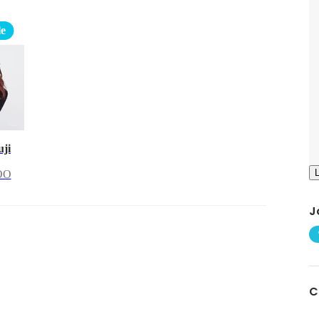
le
uji
OO
J
C