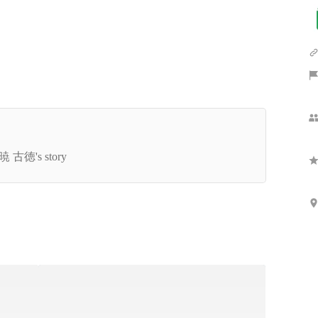
Show more
手くいかなくて当たりまえ。体を椅子に縛ってで
、出来るまでやるだけ。《LOGZ創業ストーリー
 古徳's story
l.0》