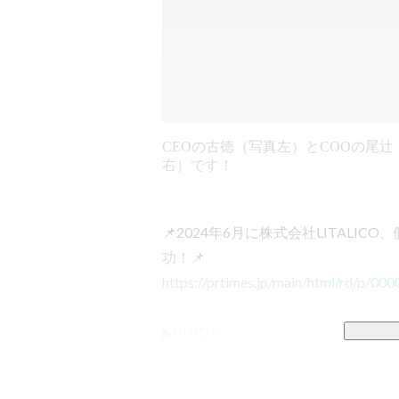
CEOの古徳（写真左）とCOOの尾辻
右）です！
📌2024年6月に株式会社LITALI
https://prtimes.jp/main/html/rd/p/0
▶VISION

『メンタルダウンしない世界を創る』