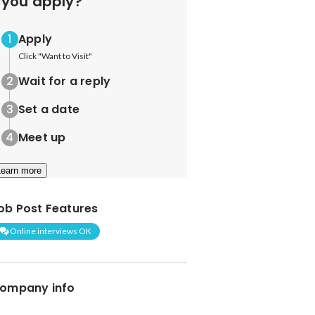
you apply?
Apply
Click "Want to Visit"
Wait for a reply
Set a date
Meet up
Learn more
ob Post Features
Online interviews OK
ompany info