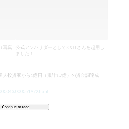
（写真
公式アンバサダーとしてEXITさんを起用し
ました！
CO、個人投資家から1億円（累計1.7億）の資金調達成
00000043.000051972.html
Continue to read

