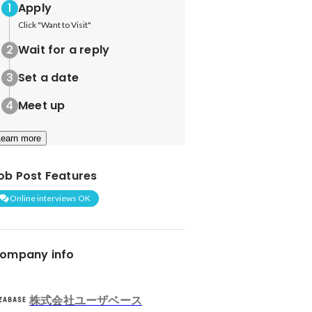
Apply
Click "Want to Visit"
Wait for a reply
Set a date
Meet up
Learn more
ob Post Features
Online interviews OK
ompany info
株式会社ユーザベース