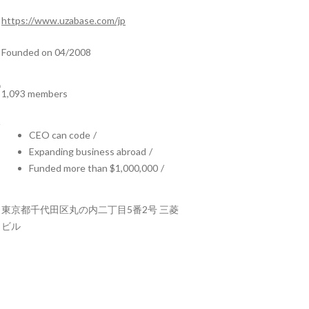
https://www.uzabase.com/jp
Founded on 04/2008
1,093 members
CEO can code
/
Expanding business abroad
/
Funded more than $1,000,000
/
東京都千代田区丸の内二丁目5番2号 三菱
ビル